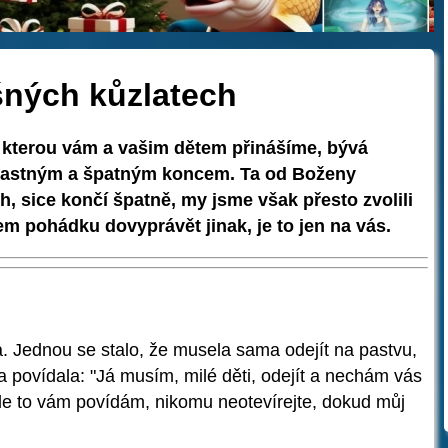
ných kůzlatech
 kterou vám a vašim dětem přinášíme, bývá
šťastným a špatným koncem. Ta od Boženy
, sice končí špatně, my jsme však přesto zvolili
em pohádku dovyprávět jinak, je to jen na vás.
ka. Jednou se stalo, že musela sama odejít na pastvu,
a povídala: "Já musím, milé děti, odejít a nechám vás
ale to vám povídám, nikomu neotevírejte, dokud můj