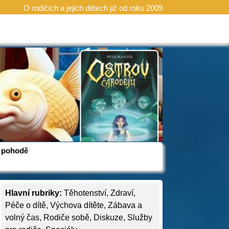
O rodičích a jejich dětech již od roku 2009
 v pohodě
Hlavní rubriky:
Těhotenství
,
Zdraví
,
Péče o dítě
,
Výchova dítěte
,
Zábava a
volný čas
,
Rodiče sobě
,
Diskuze
,
Služby