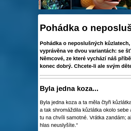
Pohádka o neposluš
Pohádka o neposlušných kůzlatech,
vyprávěna ve dvou variantách: se 
Němcové, ze které vychází náš příběh
konec dobrý. Chcete-li ale svým dět
Byla jedna koza...
Byla jedna koza a ta měla čtyři kůzlát
a tak shromáždila kůzlátka okolo sebe 
tu na chvíli samotné. Vrátka zandám; 
hlas neuslyšíte."