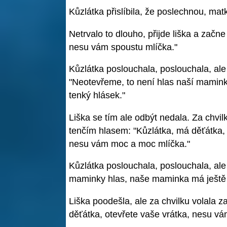
Kůzlátka přislíbila, že poslechnou, ma
Netrvalo to dlouho, přijde liška a začne
nesu vám spoustu mlíčka."
Kůzlátka poslouchala, poslouchala, al
"Neotevřeme, to není hlas naší mami
tenký hlásek."
Liška se tím ale odbýt nedala. Za chvilk
tenčím hlasem: "Kůzlátka, má děťátka, 
nesu vám moc a moc mlíčka."
Kůzlátka poslouchala, poslouchala, al
maminky hlas, naše maminka má ještě 
Liška poodešla, ale za chvilku volala
děťátka, otevřete vaše vrátka, nesu v