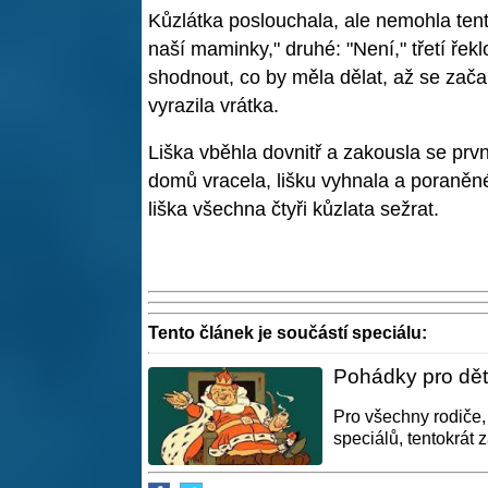
Kůzlátka poslouchala, ale nemohla tent
naší maminky," druhé: "Není," třetí řek
shodnout, co by měla dělat, až se začal
vyrazila vrátka.
Liška vběhla dovnitř a zakousla se pr
domů vracela, lišku vyhnala a poraněné
liška všechna čtyři kůzlata sežrat.
Tento článek je součástí speciálu:
Pohádky pro děti
Pro všechny rodiče,
speciálů, tentokrát 