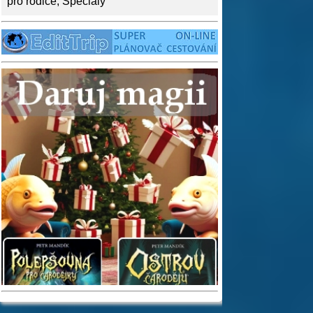
pro rodiče
,
Speciály