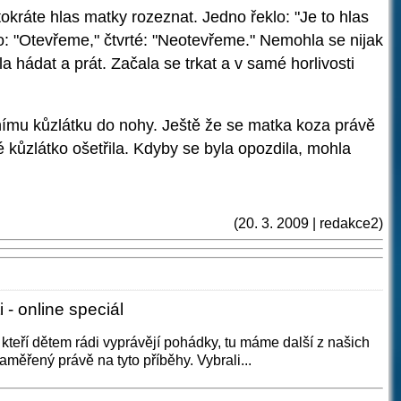
okráte hlas matky rozeznat. Jedno řeklo: "Je to hlas
lo: "Otevřeme," čtvrté: "Neotevřeme." Nemohla se nijak
a hádat a prát. Začala se trkat a v samé horlivosti
vnímu kůzlátku do nohy. Ještě že se matka koza právě
 kůzlátko ošetřila. Kdyby se byla opozdila, mohla
(20. 3. 2009 | redakce2)
 - online speciál
 kteří dětem rádi vyprávějí pohádky, tu máme další z našich
zaměřený právě na tyto příběhy. Vybrali...