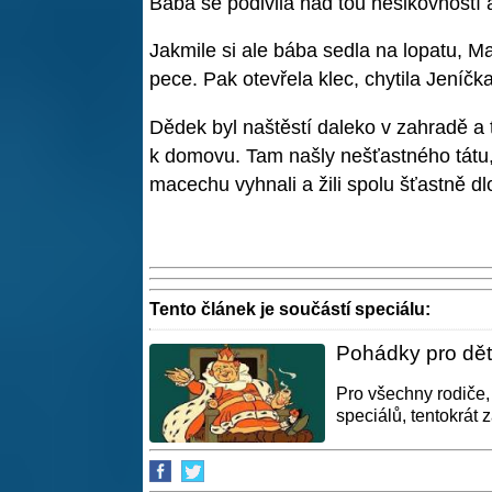
Bába se podivila nad tou nešikovností a 
Jakmile si ale bába sedla na lopatu, M
pece. Pak otevřela klec, chytila Jeníčk
Dědek byl naštěstí daleko v zahradě a ta
k domovu. Tam našly nešťastného tátu, 
macechu vyhnali a žili spolu šťastně dl
Tento článek je součástí speciálu:
Pohádky pro děti
Pro všechny rodiče,
speciálů, tentokrát 