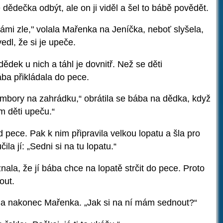
dědečka odbýt, ale on ji viděl a šel to bábě povědět.
námi zle," volala Mařenka na Jeníčka, neboť slyšela,
vedl, že si je upeče.
dědek u nich a táhl je dovnitř. Než se děti
ába přikládala do pece.
ambory na zahrádku,“ obrátila se bába na dědka, když
m děti upeču.“
 pece. Pak k nim připravila velkou lopatu a šla pro
la jí: „Sedni si na tu lopatu.“
ala, že jí bába chce na lopatě strčit do pece. Proto
out.
ekla nakonec Mařenka. „Jak si na ní mám sednout?“