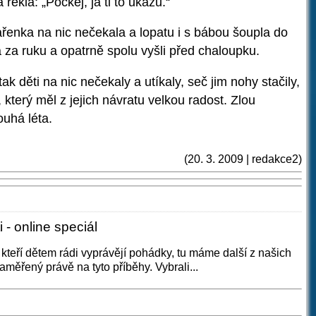
řekla: „Počkej, já ti to ukážu.“
ařenka na nic nečekala a lopatu i s bábou šoupla do
a za ruku a opatrně spolu vyšli před chaloupku.
k děti na nic nečekaly a utíkaly, seč jim nohy stačily,
který měl z jejich návratu velkou radost. Zlou
ouhá léta.
(20. 3. 2009 | redakce2)
 - online speciál
 kteří dětem rádi vyprávějí pohádky, tu máme další z našich
zaměřený právě na tyto příběhy. Vybrali...