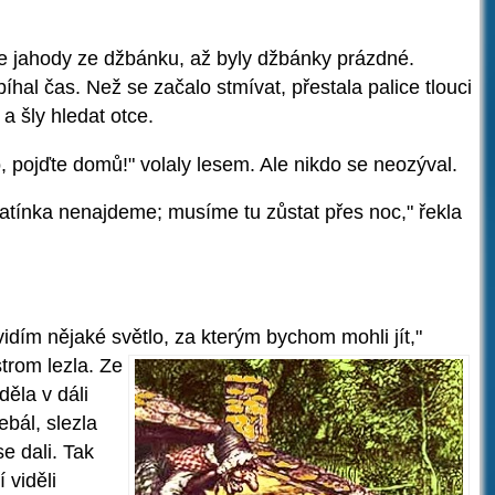
se jahody ze džbánku, až byly džbánky prázdné.
bíhal čas. Než se začalo stmívat, přestala palice tlouci
a šly hledat otce.
to, pojďte domů!" volaly lesem. Ale nikdo se neozýval.
 tatínka nenajdeme; musíme tu zůstat přes noc," řekla
uvidím nějaké světlo, za kterým
bychom mohli jít,"
trom lezla. Ze
ěla v dáli
ebál, slezla
se dali. Tak
 viděli