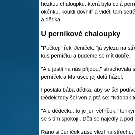
hezkou chaloupku, která byla celá perní
okénku, koukli dovnitř a viděli tam sed
a dědka.
U perníkové chaloupky
"Počkej," řekl Jeníček, "já vylezu na s
kus perníčku a budeme se mít dobře."
"Ale jestli na nás přijdou," strachovala
perníček a Marušce jej dolů házel.
I poslala bába dědka, aby se šel podíva
Dědek tedy šel ven a ptá se: "Kdopak 
"Ale dědečku, to je jen větříček," te
se s tím spokojil. Děti se najedly a po
Ráno si Jeníček zase vlezl na střechu,