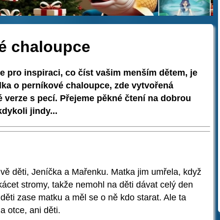
é chaloupce
e pro inspiraci, co číst vašim menším dětem, je
dka o perníkové chaloupce, zde vytvořená
 verze s pecí. Přejeme pěkné čtení na dobrou
ykoli jindy...
dvě děti, Jeníčka a Mařenku. Matka jim umřela, když
 kácet stromy, takže nemohl na děti dávat celý den
děti zase matku a měl se o ně kdo starat. Ale ta
otce, ani děti.