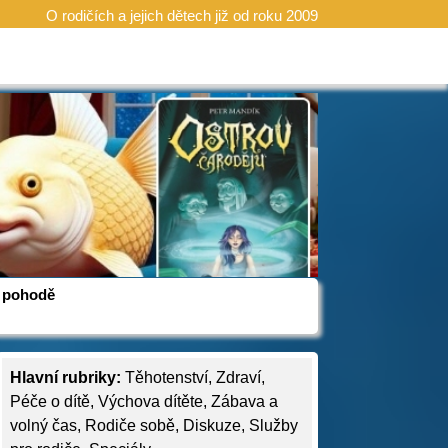
O rodičích a jejich dětech již od roku 2009
 v pohodě
Hlavní rubriky:
Těhotenství
,
Zdraví
,
Péče o dítě
,
Výchova dítěte
,
Zábava a
volný čas
,
Rodiče sobě
,
Diskuze
,
Služby