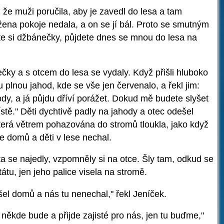
, že muži poručila, aby je zavedl do lesa a tam
ena pokoje nedala, a on se jí bál. Proto se smutným
e si džbánečky, půjdete dnes se mnou do lesa na
čky a s otcem do lesa se vydaly. Když přišli hluboko
u plnou jahod, kde se vše jen červenalo, a řekl jim:
hody, a já půjdu dříví porážet. Dokud mě budete slyšet
stě." Děti dychtivě padly na jahody a otec odešel
 která větrem pohazována do stromů tloukla, jako když
l se domů a děti v lese nechal.
ta se najedly, vzpomněly si na otce. Šly tam, odkud se
tátu, jen jeho palice visela na stromě.
el domů a nás tu nenechal," řekl Jeníček.
k někde bude a přijde zajisté pro nás, jen tu buďme,"