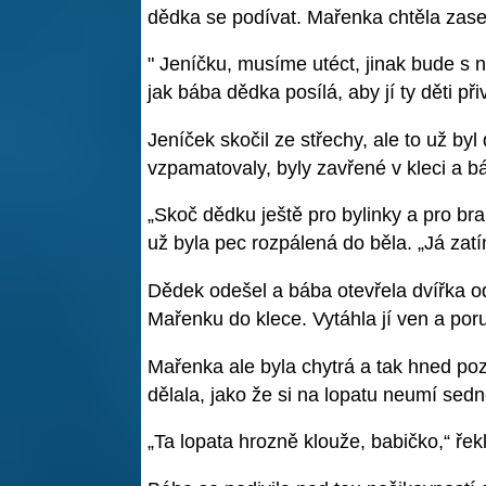
dědka se podívat. Mařenka chtěla zase 
" Jeníčku, musíme utéct, jinak bude s 
jak bába dědka posílá, aby jí ty děti při
Jeníček skočil ze střechy, ale to už byl 
vzpamatovaly, byly zavřené v kleci a b
„Skoč dědku ještě pro bylinky a pro br
už byla pec rozpálená do běla. „Já zatí
Dědek odešel a bába otevřela dvířka od
Mařenku do klece. Vytáhla jí ven a poruči
Mařenka ale byla chytrá a tak hned pozn
dělala, jako že si na lopatu neumí sedn
„Ta lopata hrozně klouže, babičko,“ ř