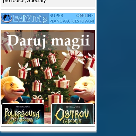
pro rodiče
,
Speciály