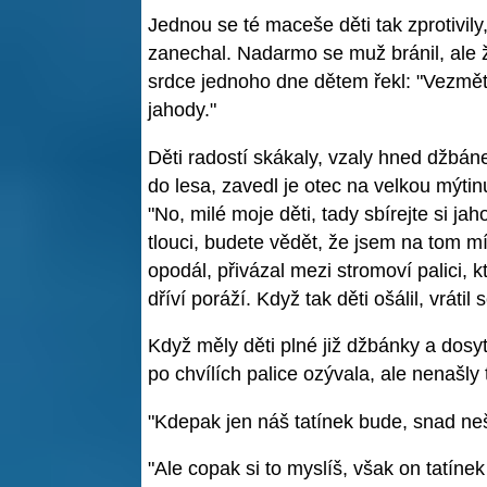
Jednou se té maceše děti tak zprotivily
zanechal. Nadarmo se muž bránil, ale ž
srdce jednoho dne dětem řekl: "Vezmět
jahody."
Děti radostí skákaly, vzaly hned džbáne
do lesa, zavedl je otec na velkou mýtin
"No, milé moje děti, tady sbírejte si ja
tlouci, budete vědět, že jsem na tom mí
opodál, přivázal mezi stromoví palici,
dříví poráží. Když tak děti ošálil, vráti
Když měly děti plné již džbánky a dosy
po chvílích palice ozývala, ale nenašly 
"Kdepak jen náš tatínek bude, snad neš
"Ale copak si to myslíš, však on tatíne