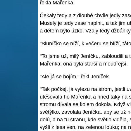
řekla Mařenka.
Čekaly tedy a z dlouhé chvíle jedly za
Musely je tedy zase naplnit, a tak jim u
a dětem bylo úzko. Vzaly tedy džbánky 
"Sluníčko se níží, k večeru se blíží, tá
"To jsme už, milý Jeníčku, zabloudili a
Mařenka; ona byla starší a moudřejší.
"Ale já se bojím," řekl Jeníček.
"Tak počkej, já vylezu na strom, jestli 
utěšovala ho Mařenka a hned taky na s
stromu dívala se kolem dokola. Když vid
světýlko, zavolala Jeníčka, aby se už n
dolů, a na tu stranu, kde světlo viděla, 
vyšli z lesa ven, na zelenou louku; na ní