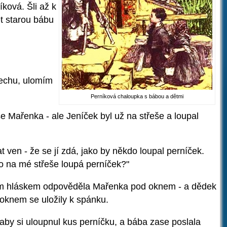
ková. Šli až k
ět starou bábu
třechu, ulomím
Perníková chaloupka s bábou a dětmi
 se Mařenka - ale Jeníček byl už na střeše a loupal
t ven - že se jí zdá, jako by někdo loupal perníček.
to na mé střeše loupá perníček?"
nkým hláskem odpověděla Mařenka pod oknem - a dědek
d oknem se uložily k spánku.
 aby si uloupnul kus perníčku, a bába zase poslala