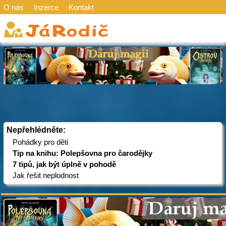
O nás
Inzerce
Kontakt
Nepřehlédněte:
Pohádky pro děti
Tip na knihu: Polepšovna pro čarodějky
7 tipů, jak být úplně v pohodě
Jak řešit neplodnost