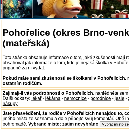
Pohořelice (okres Brno-venk
(mateřská)
Tato stránka obsahuje informace o tom, jaké zkušenosti mají 
obsahovat jak informace o tom, kde je nějaká školka v Pohořelic
případně za ní vydat.
Pokud máte sami zkušenosti se školkami v Pohořelicích, 
ostatním rodičům.
Zajímají-li vás podrobnosti o Pohořelicích
, nahlédněte sem
Další odkazy:
lékař
-
lékárna
-
nemocnice
-
porodnice
-
jesle
-
nákupy
Jste přesvědčeni, že rodiče v Pohořelicích nenajdou to, co
jiného místa ze seznamu a dole připojte svůj komentář. Obě i
pohromadě.
Vybrané místo:
zatím nevybráno