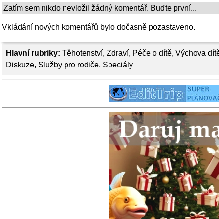
Zatím sem nikdo nevložil žádný komentář. Buďte první...
Vkládání nových komentářů bylo dočasně pozastaveno.
Hlavní rubriky:
Těhotenství
,
Zdraví
,
Péče o dítě
,
Výchova dít
Diskuze
,
Služby pro rodiče
,
Speciály