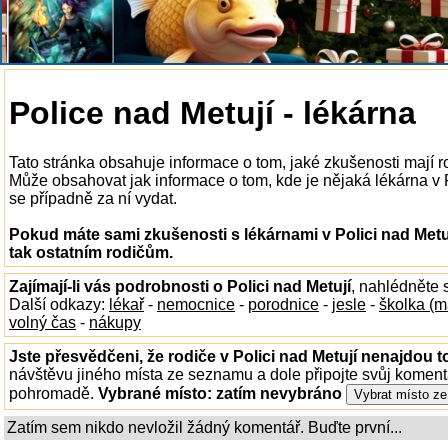
Police nad Metují - lékárna
Tato stránka obsahuje informace o tom, jaké zkušenosti mají ro
Může obsahovat jak informace o tom, kde je nějaká lékárna v Pol
se případně za ní vydat.
Pokud máte sami zkušenosti s lékárnami v Polici nad Metu
tak ostatním rodičům.
Zajímají-li vás podrobnosti o Polici nad Metují
, nahlédněte
Další odkazy:
lékař
-
nemocnice
-
porodnice
-
jesle
-
školka (m
volný čas
-
nákupy
Jste přesvědčeni, že rodiče v Polici nad Metují nenajdou to
návštěvu jiného místa ze seznamu a dole připojte svůj koment
pohromadě.
Vybrané místo:
zatím nevybráno
Zatím sem nikdo nevložil žádný komentář. Buďte první...