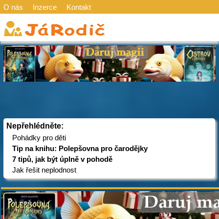
O nás
Inzerce
Kontakt
Nepřehlédněte:
Pohádky pro děti
Tip na knihu: Polepšovna pro čarodějky
7 tipů, jak být úplně v pohodě
Jak řešit neplodnost