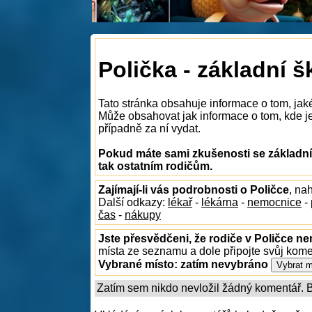
Polička - základní š
Tato stránka obsahuje informace o tom, jak
Může obsahovat jak informace o tom, kde je n
případně za ní vydat.
Pokud máte sami zkušenosti se základním
tak ostatním rodičům.
Zajímají-li vás podrobnosti o Poličce
, na
Další odkazy:
lékař
-
lékárna
-
nemocnice
-
čas
-
nákupy
Jste přesvědčeni, že rodiče v Poličce ne
místa ze seznamu a dole připojte svůj kom
Vybrané místo:
zatím nevybráno
Zatím sem nikdo nevložil žádný komentář. Bu