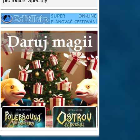
pro rodiče
,
Speciály