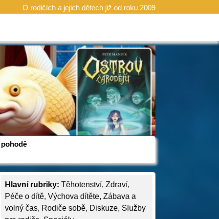
O rodičích a jejich dětech již od roku 2009
 v pohodě
Hlavní rubriky:
Těhotenství
,
Zdraví
,
Péče o dítě
,
Výchova dítěte
,
Zábava a
volný čas
,
Rodiče sobě
,
Diskuze
,
Služby