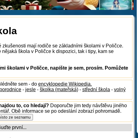
kola
é zkušenosti mají rodiče se základními školami v Poličce.
ějaká škola v Poličce k dispozici, tak i tipy, kam se
i školami v Poličce, napište je sem, prosím. Pomůžete
hlédněte sem - do
encyklopedie Wikipedia.
porodnice
-
jesle
-
školka (mateřská)
-
střední škola
-
volný
najdou to, co hledají?
Doporučte jim tedy návštěvu jiného
entář. Obě informace se po odeslání zobrazí pohromadě.
ďte první...