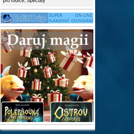
pro rodiče
,
Speciály