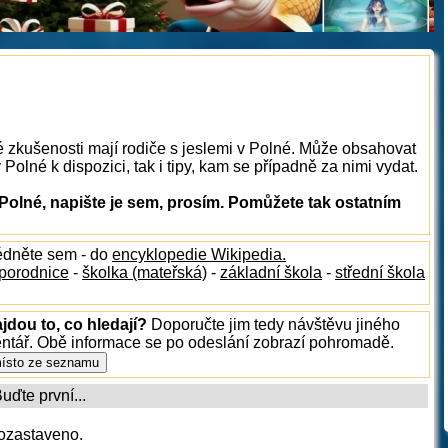
é zkušenosti mají rodiče s jeslemi v Polné. Může obsahovat
 Polné k dispozici, tak i tipy, kam se případně za nimi vydat.
Polné, napište je sem, prosím. Pomůžete tak ostatním
édněte sem - do
encyklopedie Wikipedia.
porodnice
-
školka (mateřská)
-
základní škola
-
střední škola
jdou to, co hledají?
Doporučte jim tedy návštěvu jiného
entář. Obě informace se po odeslání zobrazí pohromadě.
ďte první...
ozastaveno.