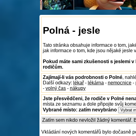
Polná - jesle
Tato stránka obsahuje informace o tom, jak
jak informace o tom, kde jsou nějaké jesle v
Pokud máte sami zkušenosti s jeslemi v 
rodičům.
Zajímají-li vás podrobnosti o Polné
, nahl
Další odkazy:
lékař
-
lékárna
-
nemocnice
-
-
volný čas
-
nákupy
Jste přesvědčeni, že rodiče v Polné nena
místa ze seznamu a dole připojte svůj kom
Vybrané místo:
zatím nevybráno
Zatím sem nikdo nevložil žádný komentář. Bu
Vkládání nových komentářů bylo dočasně p