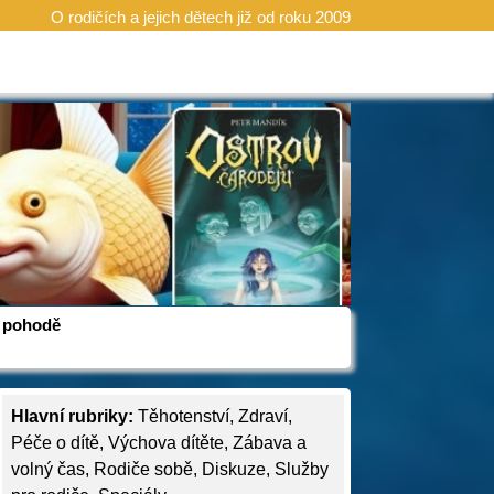
O rodičích a jejich dětech již od roku 2009
 v pohodě
Hlavní rubriky:
Těhotenství
,
Zdraví
,
Péče o dítě
,
Výchova dítěte
,
Zábava a
volný čas
,
Rodiče sobě
,
Diskuze
,
Služby