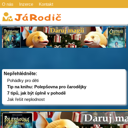
O nás
Inzerce
Kontakt
Nepřehlédněte:
Pohádky pro děti
Tip na knihu: Polepšovna pro čarodějky
7 tipů, jak být úplně v pohodě
Jak řešit neplodnost