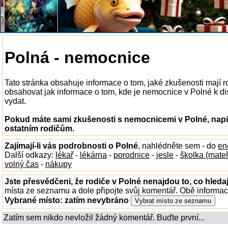
Polná - nemocnice
Tato stránka obsahuje informace o tom, jaké zkušenosti mají
obsahovat jak informace o tom, kde je nemocnice v Polné k disp
vydat.
Pokud máte sami zkušenosti s nemocnicemi v Polné, napi
ostatním rodičům.
Zajímají-li vás podrobnosti o Polné
, nahlédněte sem - do
en
Další odkazy:
lékař
-
lékárna
-
porodnice
-
jesle
-
školka (mate
volný čas
-
nákupy
Jste přesvědčeni, že rodiče v Polné nenajdou to, co hledaj
místa ze seznamu a dole připojte svůj komentář. Obě informa
Vybrané místo:
zatím nevybráno
Zatím sem nikdo nevložil žádný komentář. Buďte první...