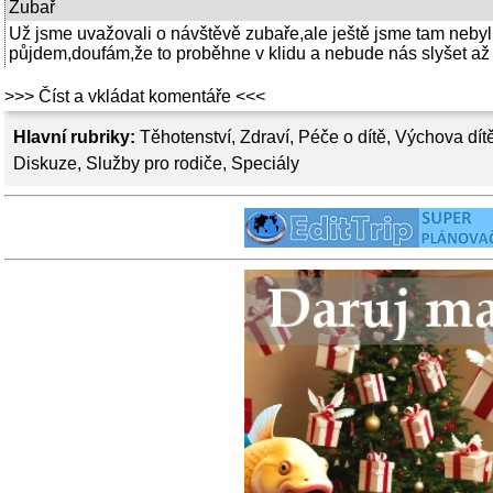
Zubař
Už jsme uvažovali o návštěvě zubaře,ale ještě jsme tam neby
půjdem,doufám,že to proběhne v klidu a nebude nás slyšet až ven
>>> Číst a vkládat komentáře <<<
Hlavní rubriky:
Těhotenství
,
Zdraví
,
Péče o dítě
,
Výchova dít
Diskuze
,
Služby pro rodiče
,
Speciály