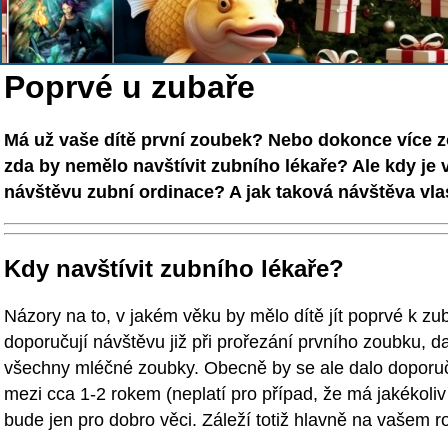
Poprvé u zubaře
Má už vaše dítě první zoubek? Nebo dokonce více 
zda by nemělo navštívit zubního lékaře? Ale kdy je 
návštěvu zubní ordinace? A jak taková návštěva vl
Kdy navštívit zubního lékaře?
Názory na to, v jakém věku by mělo dítě jít poprvé k zub
doporučují návštěvu již při prořezání prvního zoubku, d
všechny mléčné zoubky. Obecně by se ale dalo doporučit
mezi cca 1-2 rokem (neplatí pro případ, že má jakékoliv o
bude jen pro dobro věci. Záleží totiž hlavně na vašem r