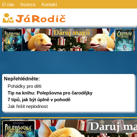
O nás
Inzerce
Kontakt
Nepřehlédněte:
Pohádky pro děti
Tip na knihu: Polepšovna pro čarodějky
7 tipů, jak být úplně v pohodě
Jak řešit neplodnost