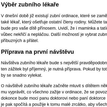
Výběr zubního lékaře
V dnešní době již existují zubní ordinace, které se zamě
také lékař, který ošetřuje ostatní členy rodiny. Můžete
bude pro vaše dítě přínosem. Uvidí, že i maminka a tatín
vůbec nekřičí a nepláčou. Další možností je vybrat zu
příbuzných a přátel.
Příprava na první návštěvu
Návštěva zubního lékaře bude s největší pravděpodobno
ten zážitek byl příjemný, je nutná příprava. Pokud by to
by se snadno vylekat.
O návštěvě zubního lékaře začněte mluvit s dítětem ně
mu vyprávět, co všechno zažije v ordinace, že se povo
dokonce bude moci panu doktorovi nebo paní doktorce 
je pak spočítá a použije k tomu malé zrcátko, aby všech