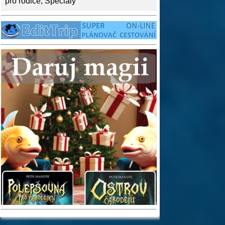
pro rodiče
,
Speciály