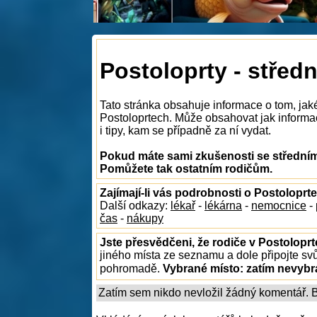
Postoloprty - středn
Tato stránka obsahuje informace o tom, jaké
Postoloprtech. Může obsahovat jak informace
i tipy, kam se případně za ní vydat.
Pokud máte sami zkušenosti se středními
Pomůžete tak ostatním rodičům.
Zajímají-li vás podrobnosti o Postoloprt
Další odkazy:
lékař
-
lékárna
-
nemocnice
-
čas
-
nákupy
Jste přesvědčeni, že rodiče v Postoloprt
jiného místa ze seznamu a dole připojte sv
pohromadě.
Vybrané místo:
zatím nevyb
Zatím sem nikdo nevložil žádný komentář. Bu