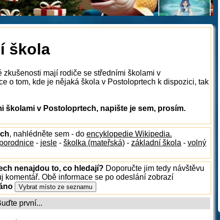
í škola
 zkušenosti mají rodiče se středními školami v
 o tom, kde je nějaká škola v Postoloprtech k dispozici, tak
 školami v Postoloprtech, napište je sem, prosím.
ech
, nahlédněte sem - do
encyklopedie Wikipedia.
porodnice
-
jesle
-
školka (mateřská)
-
základní škola
-
volný
ech nenajdou to, co hledají?
Doporučte jim tedy návštěvu
ůj komentář. Obě informace se po odeslání zobrazí
ráno
ďte první...