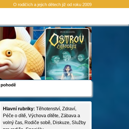
O rodičích a jejich dětech již od roku 2009
 v pohodě
Hlavní rubriky:
Těhotenství
,
Zdraví
,
Péče o dítě
,
Výchova dítěte
,
Zábava a
volný čas
,
Rodiče sobě
,
Diskuze
,
Služby