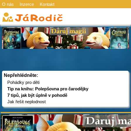
O nás
Inzerce
Kontakt
Nepřehlédněte:
Pohádky pro děti
Tip na knihu: Polepšovna pro čarodějky
7 tipů, jak být úplně v pohodě
Jak řešit neplodnost