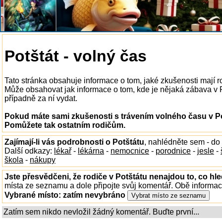
Potštát - volný čas
Tato stránka obsahuje informace o tom, jaké zkušenosti mají r
Může obsahovat jak informace o tom, kde je nějaká zábava v Pot
případně za ní vydat.
Pokud máte sami zkušenosti s trávením volného času v Pot
Pomůžete tak ostatním rodičům.
Zajímají-li vás podrobnosti o Potštátu
, nahlédněte sem - do
Další odkazy:
lékař
-
lékárna
-
nemocnice
-
porodnice
-
jesle
-
škola
-
nákupy
Jste přesvědčeni, že rodiče v Potštátu nenajdou to, co hle
místa ze seznamu a dole připojte svůj komentář. Obě informa
Vybrané místo:
zatím nevybráno
Zatím sem nikdo nevložil žádný komentář. Buďte první...