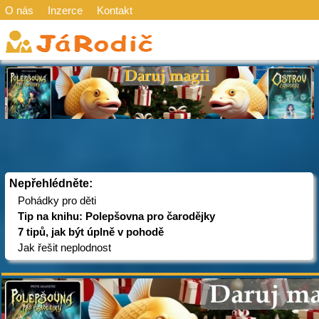
O nás
Inzerce
Kontakt
Nepřehlédněte:
Pohádky pro děti
Tip na knihu: Polepšovna pro čarodějky
7 tipů, jak být úplně v pohodě
Jak řešit neplodnost