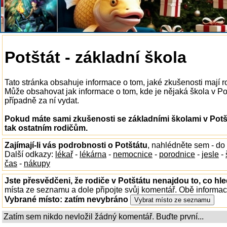
Potštát - základní škola
Tato stránka obsahuje informace o tom, jaké zkušenosti mají r
Může obsahovat jak informace o tom, kde je nějaká škola v Potšt
případně za ní vydat.
Pokud máte sami zkušenosti se základními školami v Potš
tak ostatním rodičům.
Zajímají-li vás podrobnosti o Potštátu
, nahlédněte sem - do
Další odkazy:
lékař
-
lékárna
-
nemocnice
-
porodnice
-
jesle
-
čas
-
nákupy
Jste přesvědčeni, že rodiče v Potštátu nenajdou to, co hle
místa ze seznamu a dole připojte svůj komentář. Obě informa
Vybrané místo:
zatím nevybráno
Zatím sem nikdo nevložil žádný komentář. Buďte první...