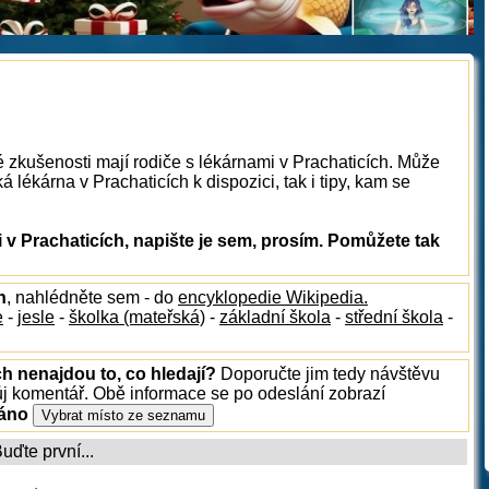
é zkušenosti mají rodiče s lékárnami v Prachaticích. Může
 lékárna v Prachaticích k dispozici, tak i tipy, kam se
v Prachaticích, napište je sem, prosím. Pomůžete tak
h
, nahlédněte sem - do
encyklopedie Wikipedia.
e
-
jesle
-
školka (mateřská)
-
základní škola
-
střední škola
-
ch nenajdou to, co hledají?
Doporučte jim tedy návštěvu
ůj komentář. Obě informace se po odeslání zobrazí
ráno
ďte první...