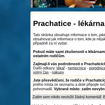
Prachatice - lékárna
Tato stránka obsahuje informace o tom, jak
obsahovat jak informace o tom, kde je nějaká
případně za ní vydat.
Pokud máte sami zkušenosti s lékárnami 
ostatním rodičům.
Zajímají-li vás podrobnosti o Prachaticíc
Další odkazy:
lékař
-
nemocnice
-
porodnic
volný čas
-
nákupy
Jste přesvědčeni, že rodiče v Prachaticí
jiného místa ze seznamu a dole připojte sv
pohromadě.
Vybrané místo:
zatím nevyb
Zatím sem nikdo nevložil žádný komentář. Bu