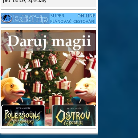
pro rodiče
,
Speciály