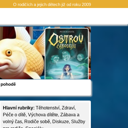
O rodičích a jejich dětech již od roku 2009
 v pohodě
Hlavní rubriky:
Těhotenství
,
Zdraví
,
Péče o dítě
,
Výchova dítěte
,
Zábava a
volný čas
,
Rodiče sobě
,
Diskuze
,
Služby