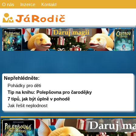
O nás
Inzerce
Kontakt
Nepřehlédněte:
Pohádky pro děti
Tip na knihu: Polepšovna pro čarodějky
7 tipů, jak být úplně v pohodě
Jak řešit neplodnost