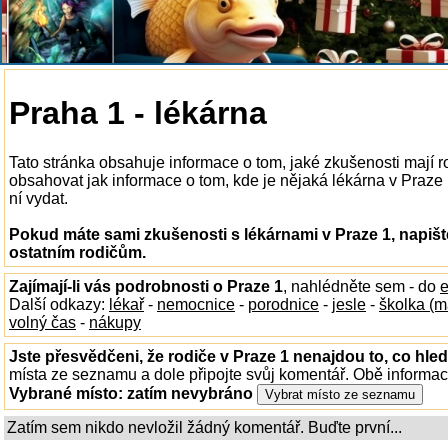
Praha 1 - lékárna
Tato stránka obsahuje informace o tom, jaké zkušenosti mají 
obsahovat jak informace o tom, kde je nějaká lékárna v Praze 1 
ní vydat.
Pokud máte sami zkušenosti s lékárnami v Praze 1, napišt
ostatním rodičům.
Zajímají-li vás podrobnosti o Praze 1
, nahlédněte sem - do
e
Další odkazy:
lékař
-
nemocnice
-
porodnice
-
jesle
-
školka (m
volný čas
-
nákupy
Jste přesvědčeni, že rodiče v Praze 1 nenajdou to, co hled
místa ze seznamu a dole připojte svůj komentář. Obě informa
Vybrané místo:
zatím nevybráno
Zatím sem nikdo nevložil žádný komentář. Buďte první...