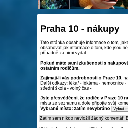
Praha 10 - nákupy
Tato stránka obsahuje informace o tom, ja
obsahovat jak informace o tom, kde jsou něj
případně za nimi vydat.
Pokud máte sami zkušenosti s nakupován
ostatním rodičům.
Zajímají-li vás podrobnosti o Praze 10
, n
Další odkazy:
lékař
-
lékárna
-
nemocnice
-
střední škola
-
volný čas
-
Jste přesvědčeni, že rodiče v Praze 10 n
místa ze seznamu a dole připojte svůj kom
Vybrané místo:
zatím nevybráno
Zatím sem nikdo nevložil žádný komentář. Bu