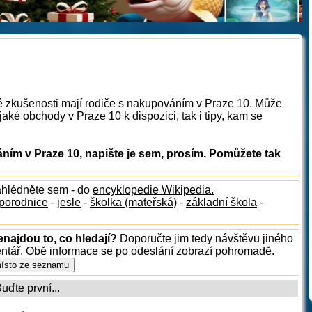
ké zkušenosti mají rodiče s nakupováním v Praze 10. Může
aké obchody v Praze 10 k dispozici, tak i tipy, kam se
ím v Praze 10, napište je sem, prosím. Pomůžete tak
ahlédněte sem - do
encyklopedie Wikipedia.
porodnice
-
jesle
-
školka (mateřská)
-
základní škola
-
enajdou to, co hledají?
Doporučte jim tedy návštěvu jiného
entář. Obě informace se po odeslání zobrazí pohromadě.
ďte první...