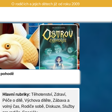
O rodičích a jejich dětech již od roku 2009
 v pohodě
Hlavní rubriky:
Těhotenství
,
Zdraví
,
Péče o dítě
,
Výchova dítěte
,
Zábava a
volný čas
,
Rodiče sobě
,
Diskuze
,
Služby