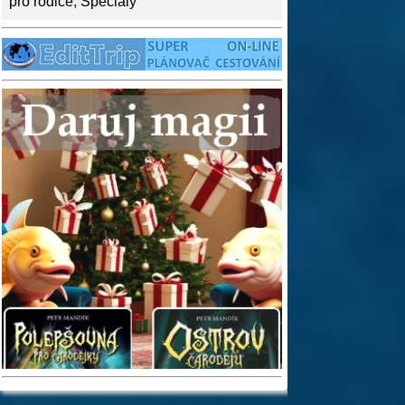
pro rodiče
,
Speciály