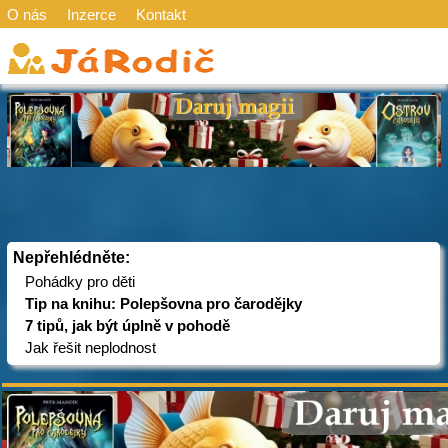
O nás
Inzerce
Kontakt
Nepřehlédněte:
Pohádky pro děti
Tip na knihu: Polepšovna pro čarodějky
7 tipů, jak být úplně v pohodě
Jak řešit neplodnost