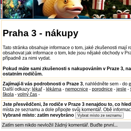
Praha 3 - nákupy
Tato stránka obsahuje informace o tom, jaké zkušenosti mají
obsahovat jak informace o tom, kde jsou nějaké obchody v Praze
případně za nimi vydat.
Pokud máte sami zkušenosti s nakupováním v Praze 3, nap
ostatním rodičům.
Zajímají-li vás podrobnosti o Praze 3
, nahlédněte sem - do
e
Další odkazy:
lékař
-
lékárna
-
nemocnice
-
porodnice
-
jesle
-
škola
-
volný čas
-
Jste přesvědčeni, že rodiče v Praze 3 nenajdou to, co hled
místa ze seznamu a dole připojte svůj komentář. Obě informa
Vybrané místo:
zatím nevybráno
Zatím sem nikdo nevložil žádný komentář. Buďte první...