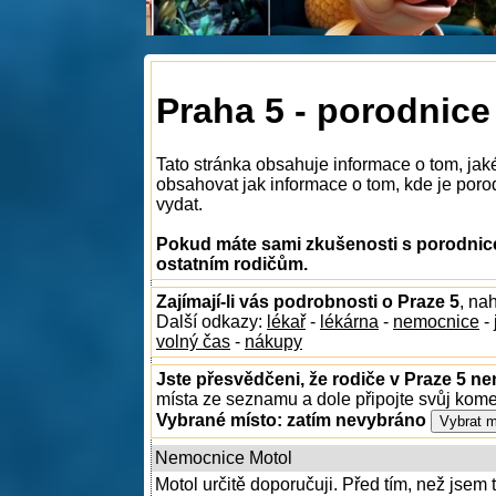
Praha 5 - porodnice
Tato stránka obsahuje informace o tom, jak
obsahovat jak informace o tom, kde je porodn
vydat.
Pokud máte sami zkušenosti s porodnice
ostatním rodičům.
Zajímají-li vás podrobnosti o Praze 5
, na
Další odkazy:
lékař
-
lékárna
-
nemocnice
-
volný čas
-
nákupy
Jste přesvědčeni, že rodiče v Praze 5 ne
místa ze seznamu a dole připojte svůj kom
Vybrané místo:
zatím nevybráno
Nemocnice Motol
Motol určitě doporučuji. Před tím, než jsem 