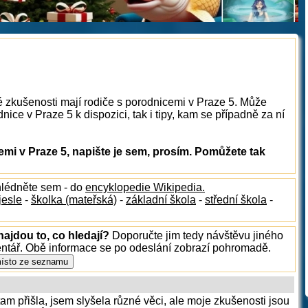
é zkušenosti mají rodiče s porodnicemi v Praze 5. Může
ice v Praze 5 k dispozici, tak i tipy, kam se případně za ní
mi v Praze 5, napište je sem, prosím. Pomůžete tak
hlédněte sem - do
encyklopedie Wikipedia.
jesle
-
školka (mateřská)
-
základní škola
-
střední škola
-
najdou to, co hledají?
Doporučte jim tedy návštěvu jiného
entář. Obě informace se po odeslání zobrazí pohromadě.
tam přišla, jsem slyšela různé věci, ale moje zkušenosti jsou