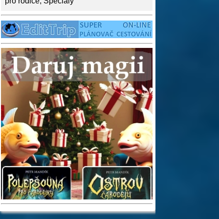
pro rodiče
,
Speciály