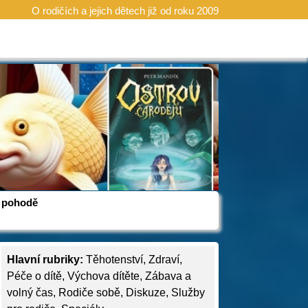
O rodičích a jejich dětech již od roku 2009
 v pohodě
Hlavní rubriky:
Těhotenství
,
Zdraví
,
Péče o dítě
,
Výchova dítěte
,
Zábava a
volný čas
,
Rodiče sobě
,
Diskuze
,
Služby