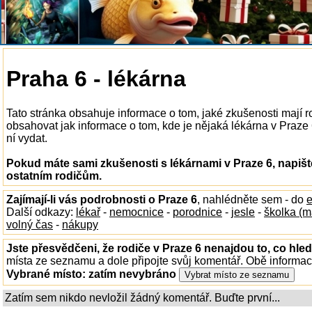
Praha 6 - lékárna
Tato stránka obsahuje informace o tom, jaké zkušenosti mají 
obsahovat jak informace o tom, kde je nějaká lékárna v Praze 6 
ní vydat.
Pokud máte sami zkušenosti s lékárnami v Praze 6, napišt
ostatním rodičům.
Zajímají-li vás podrobnosti o Praze 6
, nahlédněte sem - do
e
Další odkazy:
lékař
-
nemocnice
-
porodnice
-
jesle
-
školka (m
volný čas
-
nákupy
Jste přesvědčeni, že rodiče v Praze 6 nenajdou to, co hled
místa ze seznamu a dole připojte svůj komentář. Obě informa
Vybrané místo:
zatím nevybráno
Zatím sem nikdo nevložil žádný komentář. Buďte první...