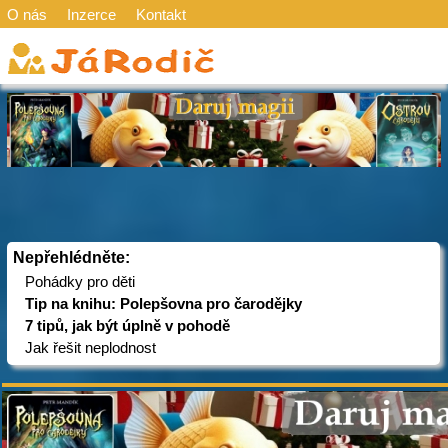
O nás
Inzerce
Kontakt
Nepřehlédněte:
Pohádky pro děti
Tip na knihu: Polepšovna pro čarodějky
7 tipů, jak být úplně v pohodě
Jak řešit neplodnost