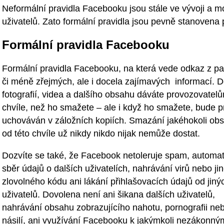
Neformální pravidla Facebooku jsou stále ve vývoji a mo
uživatelů. Zato formální pravidla jsou pevně stanovena
Formální pravidla Facebooku
Formální pravidla Facebooku, na která vede odkaz z pat
či méně zřejmých, ale i docela zajímavých informací. D
fotografií, videa a dalšího obsahu dáváte provozovatel
chvíle, než ho smažete – ale i když ho smažete, bude
uchováván v záložních kopiích. Smazání jakéhokoli o
od této chvíle už nikdy nikdo nijak nemůže dostat.
Dozvíte se také, že Facebook netoleruje spam, automat
sběr údajů o dalších uživatelích, nahrávání virů nebo ji
zlovolného kódu ani lákání přihlašovacích údajů od jiný
uživatelů. Dovolena není ani šikana dalších uživatelů,
nahrávání obsahu zobrazujícího nahotu, pornografii ne
násilí, ani využívání Facebooku k jakýmkoli nezákonný