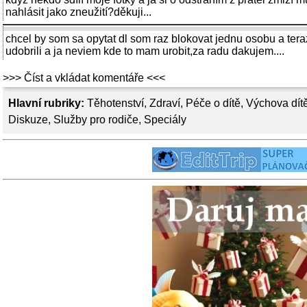
nahlásit jako zneužití?děkuji...
chcel by som sa opytat dl som raz blokovat jednu osobu a ter
udobrili a ja neviem kde to mam urobit,za radu dakujem....
>>> Číst a vkládat komentáře <<<
Hlavní rubriky:
Těhotenství
,
Zdraví
,
Péče o dítě
,
Výchova dít
Diskuze
,
Služby pro rodiče
,
Speciály