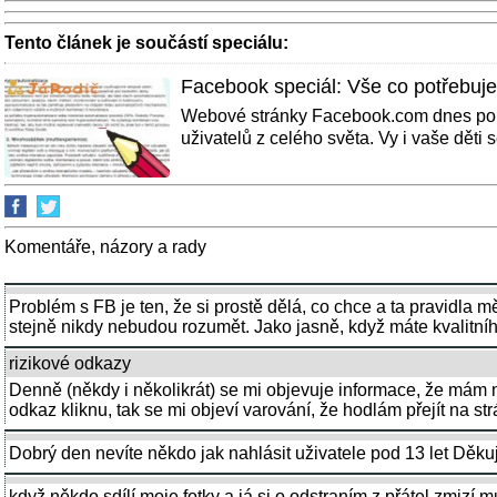
Tento článek je součástí speciálu:
Facebook speciál: Vše co potřebuje
Webové stránky Facebook.com dnes použ
uživatelů z celého světa. Vy i vaše děti se
Komentáře, názory a rady
Problém s FB je ten, že si prostě dělá, co chce a ta pravidla m
stejně nikdy nebudou rozumět. Jako jasně, když máte kvalitního
rizikové odkazy
Denně (někdy i několikrát) se mi objevuje informace, že mám 
odkaz kliknu, tak se mi objeví varování, že hodlám přejít na st
Dobrý den nevíte někdo jak nahlásit uživatele pod 13 let Děkuj
když někdo sdílí moje fotky a já si o odstraním z přátel zmizí