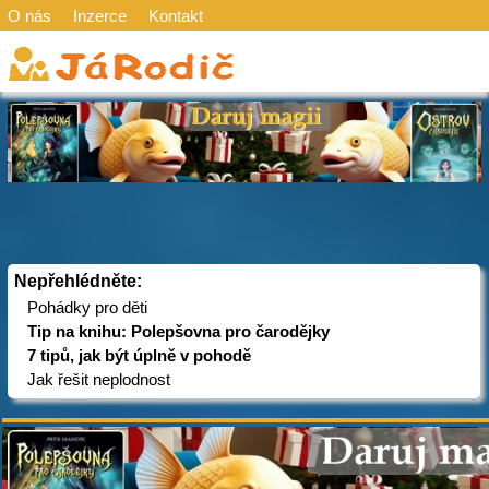
O nás
Inzerce
Kontakt
Nepřehlédněte:
Pohádky pro děti
Tip na knihu: Polepšovna pro čarodějky
7 tipů, jak být úplně v pohodě
Jak řešit neplodnost