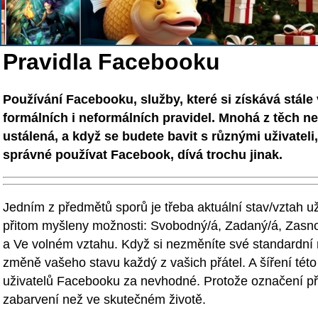
Pravidla Facebooku
Používání Facebooku, služby, které si získává stále v
formálních i neformálních pravidel. Mnohá z těch n
ustálená, a když se budete bavit s různými uživateli, z
správné používat Facebook, dívá trochu jinak.
Jedním z předmětů sporů je třeba aktuální stav/vztah u
přitom myšleny možnosti: Svobodný/á, Zadaný/á, Zasno
a Ve volném vztahu. Když si nezměníte své standardní
změně vašeho stavu každý z vašich přátel. A šíření tét
uživatelů Facebooku za nevhodné. Protože označení př
zabarvení než ve skutečném životě.