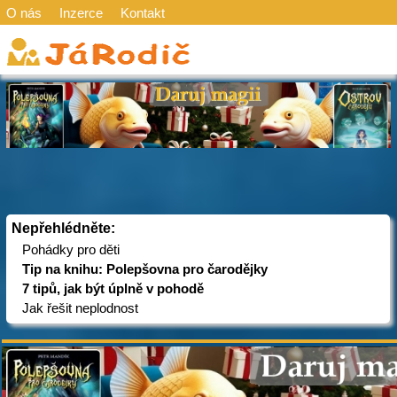
O nás
Inzerce
Kontakt
Nepřehlédněte:
Pohádky pro děti
Tip na knihu: Polepšovna pro čarodějky
7 tipů, jak být úplně v pohodě
Jak řešit neplodnost