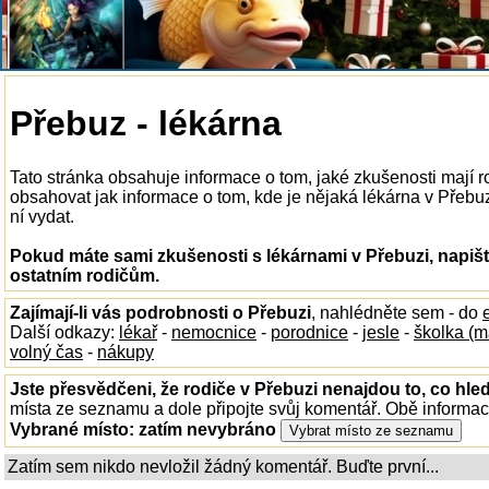
Přebuz - lékárna
Tato stránka obsahuje informace o tom, jaké zkušenosti mají 
obsahovat jak informace o tom, kde je nějaká lékárna v Přebuzi 
ní vydat.
Pokud máte sami zkušenosti s lékárnami v Přebuzi, napišt
ostatním rodičům.
Zajímají-li vás podrobnosti o Přebuzi
, nahlédněte sem - do
Další odkazy:
lékař
-
nemocnice
-
porodnice
-
jesle
-
školka (m
volný čas
-
nákupy
Jste přesvědčeni, že rodiče v Přebuzi nenajdou to, co hled
místa ze seznamu a dole připojte svůj komentář. Obě informa
Vybrané místo:
zatím nevybráno
Zatím sem nikdo nevložil žádný komentář. Buďte první...