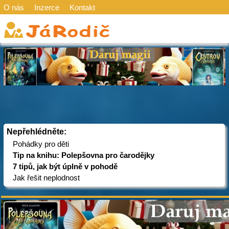
O nás
Inzerce
Kontakt
Nepřehlédněte:
Pohádky pro děti
Tip na knihu: Polepšovna pro čarodějky
7 tipů, jak být úplně v pohodě
Jak řešit neplodnost