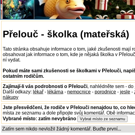
Přelouč - školka (mateřská)
Tato stránka obsahuje informace o tom, jaké zkušenosti mají r
obsahovat jak informace o tom, kde je nějaká školka v Přelouči 
ní vydat.
Pokud máte sami zkušenosti se školkami v Přelouči, napiš
ostatním rodičům.
Zajímají-li vás podrobnosti o Přelouči
, nahlédněte sem - do
Další odkazy:
lékař
-
lékárna
-
nemocnice
-
porodnice
-
jesle
-
nákupy
Jste přesvědčeni, že rodiče v Přelouči nenajdou to, co hle
místa ze seznamu a dole připojte svůj komentář. Obě informa
Vybrané místo:
zatím nevybráno
Zatím sem nikdo nevložil žádný komentář. Buďte první...