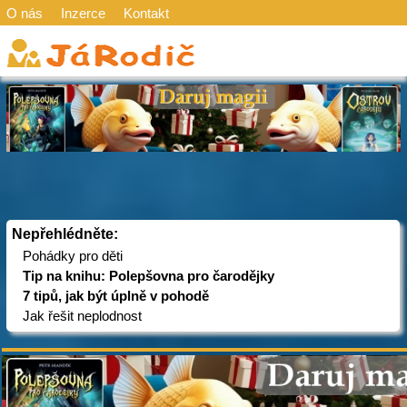
O nás
Inzerce
Kontakt
Nepřehlédněte:
Pohádky pro děti
Tip na knihu: Polepšovna pro čarodějky
7 tipů, jak být úplně v pohodě
Jak řešit neplodnost