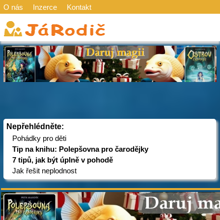
O nás
Inzerce
Kontakt
Nepřehlédněte:
Pohádky pro děti
Tip na knihu: Polepšovna pro čarodějky
7 tipů, jak být úplně v pohodě
Jak řešit neplodnost