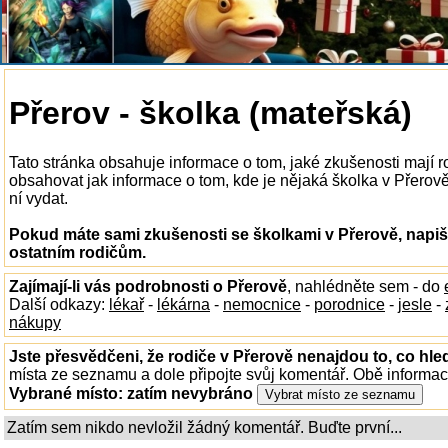
Přerov - školka (mateřská)
Tato stránka obsahuje informace o tom, jaké zkušenosti mají 
obsahovat jak informace o tom, kde je nějaká školka v Přerově 
ní vydat.
Pokud máte sami zkušenosti se školkami v Přerově, napiš
ostatním rodičům.
Zajímají-li vás podrobnosti o Přerově
, nahlédněte sem - do
Další odkazy:
lékař
-
lékárna
-
nemocnice
-
porodnice
-
jesle
-
nákupy
Jste přesvědčeni, že rodiče v Přerově nenajdou to, co hle
místa ze seznamu a dole připojte svůj komentář. Obě informa
Vybrané místo:
zatím nevybráno
Zatím sem nikdo nevložil žádný komentář. Buďte první...