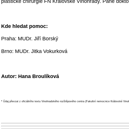
plastické chirurgie FN Královské Vinohrady. Pane dokto
Kde hledat pomoc:
Praha: MUDr. Jiří Borský
Brno: MUDr. Jitka Vokurková
Autor: Hana Broulíková
* Údaj převzat z oficiálního textu Vinohradského rozštěpového centra (Fakultní nemocnice Královské Vino