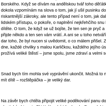
Borského. Když se dívám na andělskou tvář toho děťátka
dokola vzpomínám na slova o tom, jak jí ušil pusinku do s
riskantnější zákroky, ale tento případ není o tom, jak d
lidském přístupu, o pokoře, o naplnění nejkřehčího sn
dítěte. O tom, že když se už bojíte, že ten sen je pryč a
přijde někdo a ten sen vám vrátí. A ani se u toho netváří
dar toho, že byl nucen si uvědomit, o co málem přišel. 
dne, každé chvilky s malou Karličkou, každého jejího 
prožívá veliké štěstí – jsme spolu, jsme zdraví a velmi 
Snad bych tím mohla své vyprávění ukončit. Možná to ne
mít dítě – rozštěpáčka – je veliký dar.
Na závěr bych chtěla připojit veliké poděkování panu do