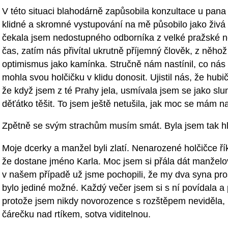
V této situaci blahodárně zapůsobila konzultace u pana
klidné a skromné vystupování na mě působilo jako živá 
čekala jsem nedostupného odborníka z velké pražské 
čas, zatím nás přivítal ukrutně příjemný člověk, z něhož
optimismus jako kamínka. Stručně nám nastínil, co nás 
mohla svou holčičku v klidu donosit. Ujistil nás, že hubič
že když jsem z té Prahy jela, usmívala jsem se jako sl
děťátko těšit. To jsem ještě netušila, jak moc se mám na 
Zpětně se svým strachům musím smát. Byla jsem tak h
Moje dcerky a manžel byli zlatí. Nenarozené holčičce říka
že dostane jméno Karla. Moc jsem si přála dát manželov
v našem případě už jsme pochopili, že my dva syna pro
bylo jediné možné. Každý večer jsem si s ní povídala a p
protože jsem nikdy novorozence s rozštěpem neviděla, 
čárečku nad rtíkem, sotva viditelnou.