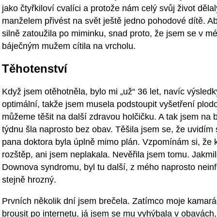
jako čtyřkiloví cvalíci a protože nám celý svůj život děl
manželem přivést na svět ještě jedno pohodové dítě. A
silně zatoužila po miminku, snad proto, že jsem se v 
báječným mužem cítila na vrcholu.
Těhotenství
Když jsem otěhotněla, bylo mi „už“ 36 let, navíc výsledk
optimální, takže jsem musela podstoupit vyšetření plodo
můžeme těšit na další zdravou holčičku. A tak jsem na 
týdnu šla naprosto bez obav. Těšila jsem se, že uvidím 
pana doktora byla úplně mimo plán. Vzpomínám si, že 
rozštěp, ani jsem neplakala. Nevěřila jsem tomu. Jakmi
Downova syndromu, byl tu další, z mého naprosto nein
stejně hrozný.
Prvních několik dní jsem brečela. Zatímco moje kamará
brousit po internetu, já jsem se mu vyhýbala v obavách