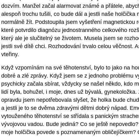
dozvím. Manžel začal alarmovat známé a přátele, aby
alespoň trochu tušili, co bude dál a jestli naše holčička
normálně žít. Podstoupila jsem vyšetření magnetickou 
které potvrdilo diagnózu jednostranného celkového rozš
který ale je slučitelný se životem. Musela jsem se rozh
jestli své dítě chci. Rozhodování trvalo celou věčnost. A
vteřiny.
Když vzpomínám na své těhotenství, bylo to jako na hou
dobré a zlé zprávy. Když jsem se z jednoho problému vy
psychicky začala sbírat, vždycky se našel někdo, kdo 
lidí byla, bohužel, i moje, dnes už bývalá, gynekoložka. 
opravdu jsem nepotřebovala slyšet, že holka bude chudá
a jestli je to se dvěma zdravými dětmi dobrý nápad. Em
vytouženého těhotenství se střídala s panickým strach
vývojovou vadou. Bude jediná? Co se ještě nepovedlo?
moje holčička povede s poznamenaným obličejíčkem? O