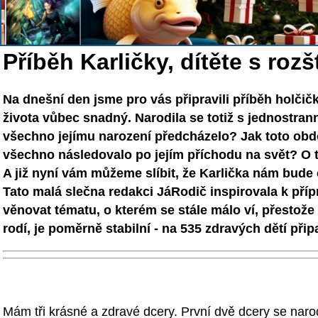
Příběh Karličky, dítěte s roz
Na dnešní den jsme pro vás připravili příběh holčič
života vůbec snadný. Narodila se totiž s jednostr
všechno jejímu narození předcházelo? Jak toto obdob
všechno následovalo po jejím příchodu na svět? O 
A již nyní vám můžeme slíbit, že Karlička nám bude 
Tato malá slečna redakci JáRodič inspirovala k příp
věnovat tématu, o kterém se stále málo ví, přestože 
rodí, je poměrně stabilní - na 535 zdravých dětí při
Mám tři krásné a zdravé dcery. První dvě dcery se nar