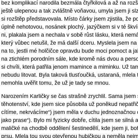
bez komplikací narodila bezmála čtyřkilová a až na rozšt
ještě ulepenou a tak zvláštně voňavou, umyla jsem ji s
si rozštěp představovala. Místo čárky jsem zjistila, ž
úplně nehotovou, nosánek plochý, jazýčkem si v té škví
ni, plakala jsem a nechala v sobě růst lásku, která ne
který vůbec netušil, že má další dceru. Myslela jsem n
na to, jestli mé holčičce opravdu bude moci pomoct a ja
na ztichlém porodním sále, kde kromě nás dvou a perso
si chvíli, která patřila jenom mamince a miminku. Už ta
nebudu litovat. Byla taková tlusťoučká, ustaraná, mlela
nemohla uvěřit tomu, že už je tady se mnou.
Narozením Karličky se čas strašně zrychlil. Sama jsem s
těhotenství, kde jsem sice působila už poněkud nepatři
cítíme, nekrvácíme“) jsem měla v duchu jednoznačnou 
jako prase“). Bylo mi fyzicky dobře, cítila jsem se silná
maličké na chodbě oddělení šestinedělí, kde jsem ji, b
prsu. Mlela tou svou otevřenou hubičkou a neměla nejme