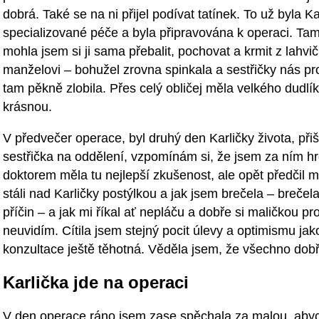
dobrá. Také se na ni přijel podívat tatínek. To už byla Ka
specializované péče a byla připravována k operaci. Ta
mohla jsem si ji sama přebalit, pochovat a krmit z lahvi
manželovi – bohužel zrovna spinkala a sestřičky nás pros
tam pěkně zlobila. Přes celý obličej měla velkého dudlíka
krásnou.
V předvečer operace, byl druhý den Karličky života, při
sestřička na oddělení, vzpomínám si, že jsem za ním 
doktorem měla tu nejlepší zkušenost, ale opět předčil
stáli nad Karličky postýlkou a jak jsem brečela – breče
příčin – a jak mi říkal ať nepláču a dobře si maličkou pr
neuvidím. Cítila jsem stejný pocit úlevy a optimismu jako
konzultace ještě těhotná. Věděla jsem, že všechno dob
Karlička jde na operaci
V den operace ráno jsem zase spěchala za malou, abyc