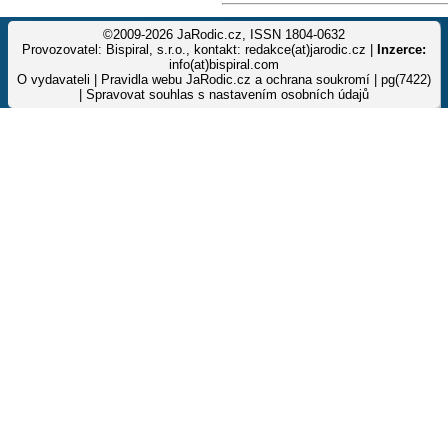
©2009-2026 JaRodic.cz, ISSN 1804-0632
Provozovatel: Bispiral, s.r.o., kontakt: redakce(at)jarodic.cz |
Inzerce:
info(at)bispiral.com
O vydavateli
|
Pravidla webu JaRodic.cz a ochrana soukromí
| pg(7422)
|
Spravovat souhlas s nastavením osobních údajů