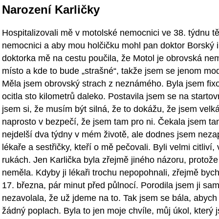
Narození Karličky
Hospitalizovali mě v motolské nemocnici ve 38. týdnu tě
nemocnici a aby mou holčičku mohl pan doktor Borský 
doktorka mě na cestu poučila, že Motol je obrovská nem
místo a kde to bude „strašné“, takže jsem se jenom mod
Měla jsem obrovský strach z neznámého. Byla jsem fix
ocitla sto kilometrů daleko. Postavila jsem se na starto
jsem si, že musím být silná, že to dokážu, že jsem velká
naprosto v bezpečí, že jsem tam pro ni. Čekala jsem tam
nejdelší dva týdny v mém životě, ale dodnes jsem nezap
lékaře a sestřičky, kteří o mě pečovali. Byli velmi citliví,
rukách. Jen Karlička byla zřejmě jiného názoru, protože
neměla. Kdyby ji lékaři trochu nepopohnali, zřejmě bych
17. března, pár minut před půlnocí. Porodila jsem ji s
nezavolala, že už jdeme na to. Tak jsem se bála, abych 
žádný poplach. Byla to jen moje chvíle, můj úkol, který 