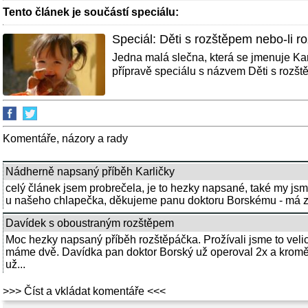
Tento článek je součástí speciálu:
Speciál: Děti s rozštěpem nebo-li r
Jedna malá slečna, která se jmenuje Kar
přípravě speciálu s názvem Děti s rozště
Komentáře, názory a rady
Nádherně napsaný příběh Karličky
celý článek jsem probrečela, je to hezky napsané, také my js
u našeho chlapečka, děkujeme panu doktoru Borskému - má zlat
Davídek s oboustraným rozštěpem
Moc hezky napsaný příběh rozštěpáčka. Prožívali jsme to vel
máme dvě. Davídka pan doktor Borský už operoval 2x a kromě dv
už...
>>> Číst a vkládat komentáře <<<