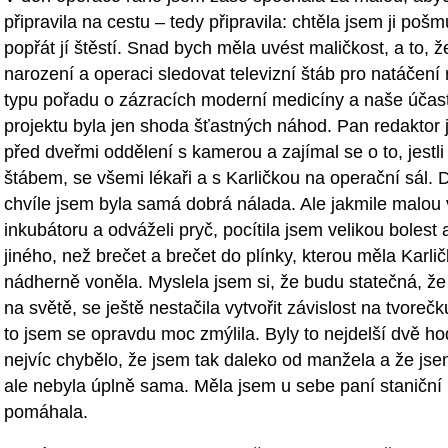
připravila na cestu – tedy připravila: chtěla jsem ji pošm
popřát jí štěstí. Snad bych měla uvést maličkost, a to, ž
narození a operaci sledovat televizní štáb pro natáčení
typu pořadu o zázracích moderní medicíny a naše účas
projektu byla jen shoda šťastných náhod. Pan redaktor j
před dveřmi oddělení s kamerou a zajímal se o to, jestli
štábem, se všemi lékaři a s Karličkou na operační sál. 
chvíle jsem byla samá dobrá nálada. Ale jakmile malou vz
inkubátoru a odváželi pryč, pocítila jsem velikou bolest
jiného, než brečet a brečet do plínky, kterou měla Karlič
nádherně voněla. Myslela jsem si, že budu statečná, že
na světě, se ještě nestačila vytvořit závislost na tvoreč
to jsem se opravdu moc zmýlila. Byly to nejdelší dvě hod
nejvíc chybělo, že jsem tak daleko od manžela a že jse
ale nebyla úplně sama. Měla jsem u sebe paní staniční
pomáhala.