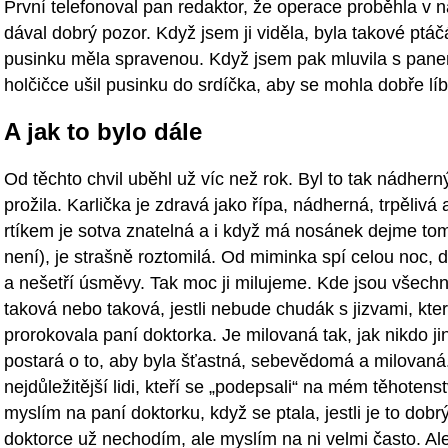
První telefonoval pan redaktor, že operace proběhla v 
dával dobrý pozor. Když jsem ji viděla, byla takové ptá
pusinku měla spravenou. Když jsem pak mluvila s pane
holčičce ušil pusinku do srdíčka, aby se mohla dobře lí
A jak to bylo dále
Od těchto chvil uběhl už víc než rok. Byl to tak nádhern
prožila. Karlička je zdravá jako řípa, nádherná, trpělivá
rtíkem je sotva znatelná a i když má nosánek dejme tomu
není), je strašně roztomilá. Od miminka spí celou noc, d
a nešetří úsměvy. Tak moc ji milujeme. Kde jsou všechny
taková nebo taková, jestli nebude chudák s jizvami, které
prorokovala paní doktorka. Je milovaná tak, jak nikdo j
postará o to, aby byla šťastná, sebevědomá a milovan
nejdůležitější lidi, kteří se „podepsali“ na mém těhoten
myslím na paní doktorku, když se ptala, jestli je to dobrý
doktorce už nechodím, ale myslím na ni velmi často. Al