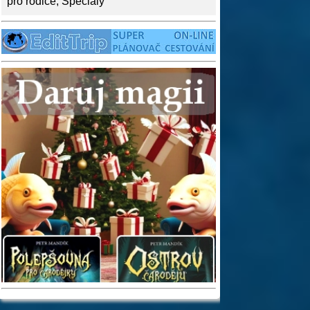
pro rodiče
,
Speciály