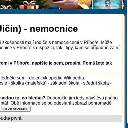
Jičín) - nemocnice
é zkušenosti mají rodiče s nemocnicemi v Příboře. Může
ice v Příboře k dispozici, tak i tipy, kam se případně za ní
mi v Příboře, napište je sem, prosím. Pomůžete tak
hlédněte sem - do
encyklopedie Wikipedia.
esle
-
školka (mateřská)
-
základní škola
-
střední škola
-
najdou to, co hledají?
Doporučte jim tedy návštěvu jiného
entář. Obě informace se po odeslání zobrazí pohromadě.
ďte první...