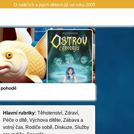
O rodičích a jejich dětech již od roku 2009
 v pohodě
Hlavní rubriky:
Těhotenství
,
Zdraví
,
Péče o dítě
,
Výchova dítěte
,
Zábava a
volný čas
,
Rodiče sobě
,
Diskuze
,
Služby