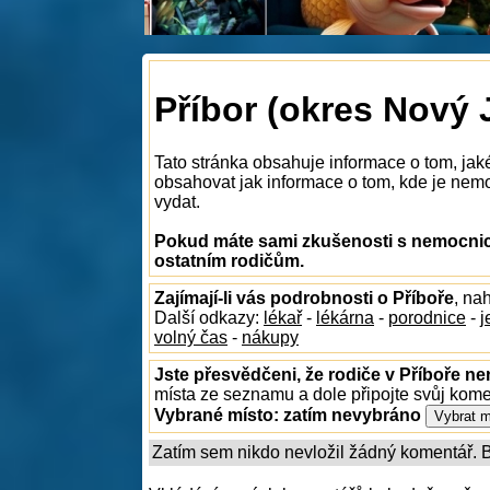
Příbor (okres Nový 
Tato stránka obsahuje informace o tom, jak
obsahovat jak informace o tom, kde je nemocn
vydat.
Pokud máte sami zkušenosti s nemocnice
ostatním rodičům.
Zajímají-li vás podrobnosti o Příboře
, na
Další odkazy:
lékař
-
lékárna
-
porodnice
-
j
volný čas
-
nákupy
Jste přesvědčeni, že rodiče v Příboře ne
místa ze seznamu a dole připojte svůj kom
Vybrané místo:
zatím nevybráno
Zatím sem nikdo nevložil žádný komentář. Bu