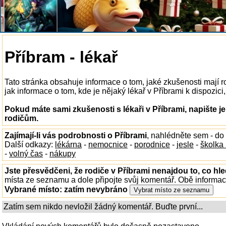
Příbram - lékař
Tato stránka obsahuje informace o tom, jaké zkušenosti mají r
jak informace o tom, kde je nějaký lékař v Příbrami k dispozici,
Pokud máte sami zkušenosti s lékaři v Příbrami, napište j
rodičům.
Zajímají-li vás podrobnosti o Příbrami
, nahlédněte sem - do
Další odkazy:
lékárna
-
nemocnice
-
porodnice
-
jesle
-
školka
-
volný čas
-
nákupy
Jste přesvědčeni, že rodiče v Příbrami nenajdou to, co hle
místa ze seznamu a dole připojte svůj komentář. Obě informa
Vybrané místo:
zatím nevybráno
Zatím sem nikdo nevložil žádný komentář. Buďte první...