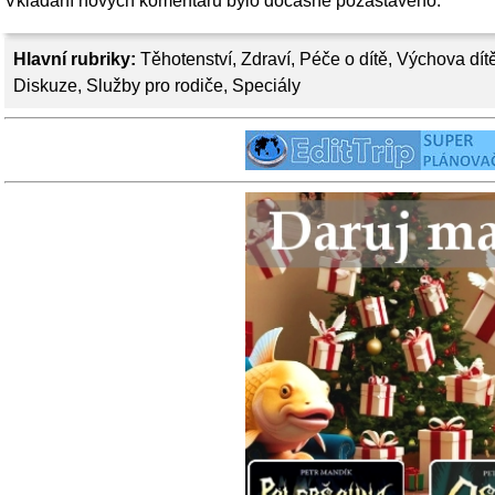
Vkládání nových komentářů bylo dočasně pozastaveno.
Hlavní rubriky:
Těhotenství
,
Zdraví
,
Péče o dítě
,
Výchova dít
Diskuze
,
Služby pro rodiče
,
Speciály