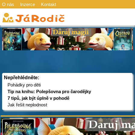
O nás
Inzerce
Kontakt
Nepřehlédněte:
Pohádky pro děti
Tip na knihu: Polepšovna pro čarodějky
7 tipů, jak být úplně v pohodě
Jak řešit neplodnost