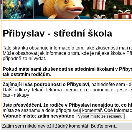
Přibyslav - střední škola
Tato stránka obsahuje informace o tom, jaké zkušenosti mají ro
Může obsahovat jak informace o tom, kde je nějaká škola v Přiby
případně za ní vydat.
Pokud máte sami zkušenosti se středními školami v Přibys
tak ostatním rodičům.
Zajímají-li vás podrobnosti o Přibyslavi
, nahlédněte sem - 
Další odkazy:
lékař
-
lékárna
-
nemocnice
-
porodnice
-
jesle
-
čas
-
nákupy
Jste přesvědčeni, že rodiče v Přibyslavi nenajdou to, co h
místa ze seznamu a dole připojte svůj komentář. Obě informa
Vybrané místo:
zatím nevybráno
Zatím sem nikdo nevložil žádný komentář. Buďte první...