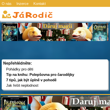
O nás
Inzerce
Kontakt
Nepřehlédněte:
Pohádky pro děti
Tip na knihu: Polepšovna pro čarodějky
7 tipů, jak být úplně v pohodě
Jak řešit neplodnost