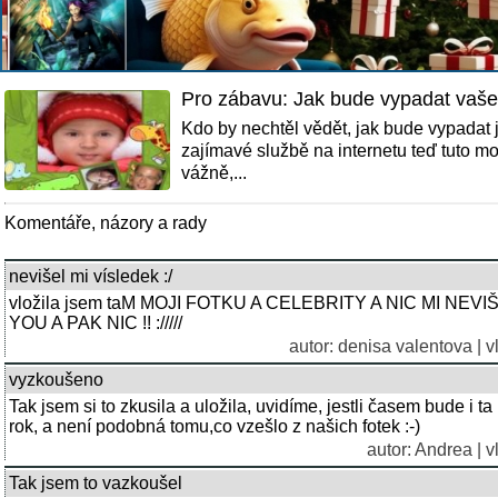
Pro zábavu: Jak bude vypadat vaš
Kdo by nechtěl vědět, jak bude vypadat
zajímavé službě na internetu teď tuto mož
vážně,...
Komentáře, názory a rady
nevišel mi vísledek :/
vložila jsem taM MOJI FOTKU A CELEBRITY A NIC MI NE
YOU A PAK NIC !! ://///
autor:
denisa valentova
| 
vyzkoušeno
Tak jsem si to zkusila a uložila, uvidíme, jestli časem bude i t
rok, a není podobná tomu,co vzešlo z našich fotek :-)
autor: Andrea | 
Tak jsem to vazkoušel