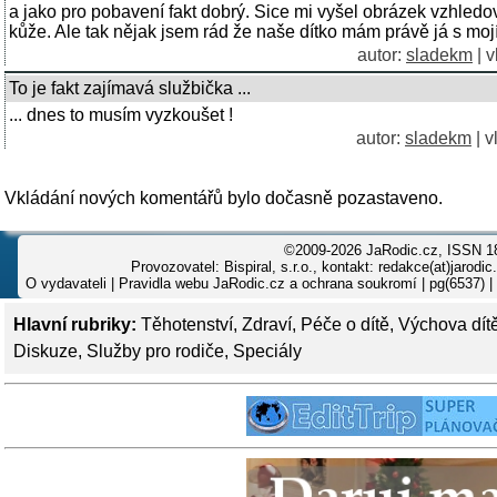
a jako pro pobavení fakt dobrý. Sice mi vyšel obrázek vzhledo
kůže. Ale tak nějak jsem rád že naše dítko mám právě já s moj
autor:
sladekm
| v
To je fakt zajímavá službička ...
... dnes to musím vyzkoušet !
autor:
sladekm
| v
Vkládání nových komentářů bylo dočasně pozastaveno.
©2009-2026 JaRodic.cz, ISSN 1
Provozovatel: Bispiral, s.r.o., kontakt: redakce(at)jarodic
O vydavateli
|
Pravidla webu JaRodic.cz a ochrana soukromí
| pg(6537) |
Hlavní rubriky:
Těhotenství
,
Zdraví
,
Péče o dítě
,
Výchova dít
Diskuze
,
Služby pro rodiče
,
Speciály