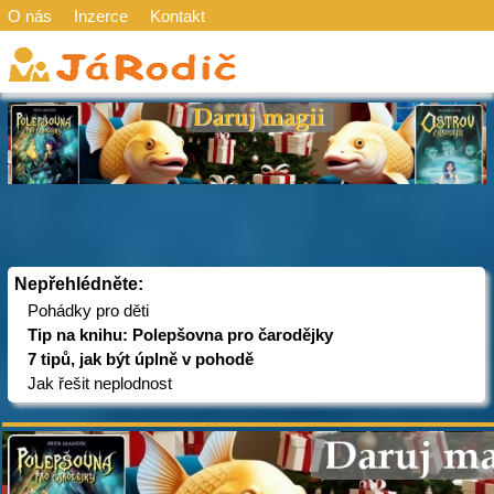
O nás
Inzerce
Kontakt
Nepřehlédněte:
Pohádky pro děti
Tip na knihu: Polepšovna pro čarodějky
7 tipů, jak být úplně v pohodě
Jak řešit neplodnost