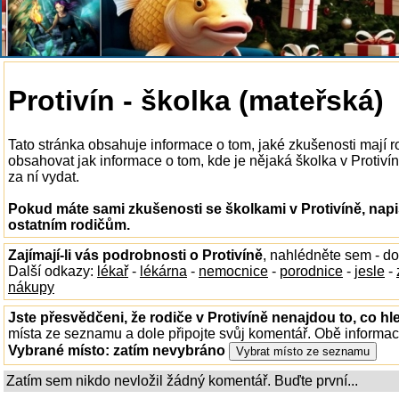
Protivín - školka (mateřská)
Tato stránka obsahuje informace o tom, jaké zkušenosti mají r
obsahovat jak informace o tom, kde je nějaká školka v Protivíně
za ní vydat.
Pokud máte sami zkušenosti se školkami v Protivíně, napi
ostatním rodičům.
Zajímají-li vás podrobnosti o Protivíně
, nahlédněte sem - d
Další odkazy:
lékař
-
lékárna
-
nemocnice
-
porodnice
-
jesle
-
nákupy
Jste přesvědčeni, že rodiče v Protivíně nenajdou to, co hl
místa ze seznamu a dole připojte svůj komentář. Obě informa
Vybrané místo:
zatím nevybráno
Zatím sem nikdo nevložil žádný komentář. Buďte první...