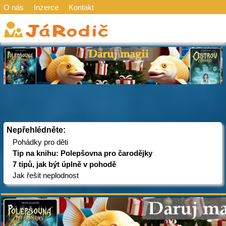
O nás
Inzerce
Kontakt
Nepřehlédněte:
Pohádky pro děti
Tip na knihu: Polepšovna pro čarodějky
7 tipů, jak být úplně v pohodě
Jak řešit neplodnost