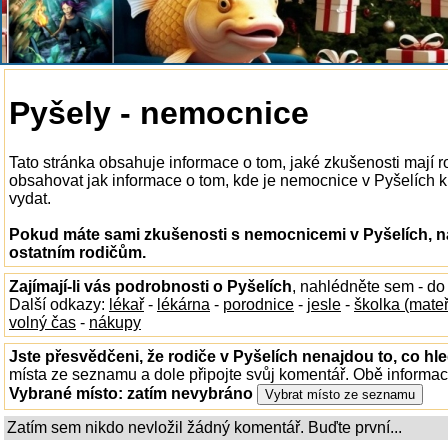
Pyšely - nemocnice
Tato stránka obsahuje informace o tom, jaké zkušenosti mají 
obsahovat jak informace o tom, kde je nemocnice v Pyšelích k d
vydat.
Pokud máte sami zkušenosti s nemocnicemi v Pyšelích, na
ostatním rodičům.
Zajímají-li vás podrobnosti o Pyšelích
, nahlédněte sem - d
Další odkazy:
lékař
-
lékárna
-
porodnice
-
jesle
-
školka (mate
volný čas
-
nákupy
Jste přesvědčeni, že rodiče v Pyšelích nenajdou to, co hle
místa ze seznamu a dole připojte svůj komentář. Obě informa
Vybrané místo:
zatím nevybráno
Zatím sem nikdo nevložil žádný komentář. Buďte první...