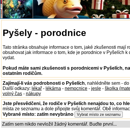
Pyšely - porodnice
Tato stránka obsahuje informace o tom, jaké zkušenosti mají 
obsahovat jak informace o tom, kde je porodnice v Pyšelích k di
vydat.
Pokud máte sami zkušenosti s porodnicemi v Pyšelích, na
ostatním rodičům.
Zajímají-li vás podrobnosti o Pyšelích
, nahlédněte sem - d
Další odkazy:
lékař
-
lékárna
-
nemocnice
-
jesle
-
školka (mat
volný čas
-
nákupy
Jste přesvědčeni, že rodiče v Pyšelích nenajdou to, co hle
místa ze seznamu a dole připojte svůj komentář. Obě informa
Vybrané místo:
zatím nevybráno
Zatím sem nikdo nevložil žádný komentář. Buďte první...