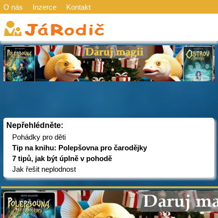
O nás
Inzerce
Kontakt
Nepřehlédněte:
Pohádky pro děti
Tip na knihu: Polepšovna pro čarodějky
7 tipů, jak být úplně v pohodě
Jak řešit neplodnost