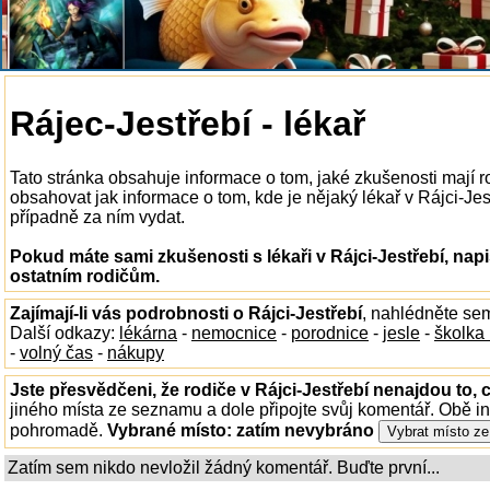
Rájec-Jestřebí - lékař
Tato stránka obsahuje informace o tom, jaké zkušenosti mají ro
obsahovat jak informace o tom, kde je nějaký lékař v Rájci-Jestř
případně za ním vydat.
Pokud máte sami zkušenosti s lékaři v Rájci-Jestřebí, nap
ostatním rodičům.
Zajímají-li vás podrobnosti o Rájci-Jestřebí
, nahlédněte se
Další odkazy:
lékárna
-
nemocnice
-
porodnice
-
jesle
-
školka
-
volný čas
-
nákupy
Jste přesvědčeni, že rodiče v Rájci-Jestřebí nenajdou to, 
jiného místa ze seznamu a dole připojte svůj komentář. Obě i
pohromadě.
Vybrané místo:
zatím nevybráno
Zatím sem nikdo nevložil žádný komentář. Buďte první...