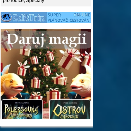
pro rodiče
,
Speciály