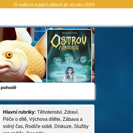
O rodičích a jejich dětech již od roku 2009
 v pohodě
Hlavní rubriky:
Těhotenství
,
Zdraví
,
Péče o dítě
,
Výchova dítěte
,
Zábava a
volný čas
,
Rodiče sobě
,
Diskuze
,
Služby