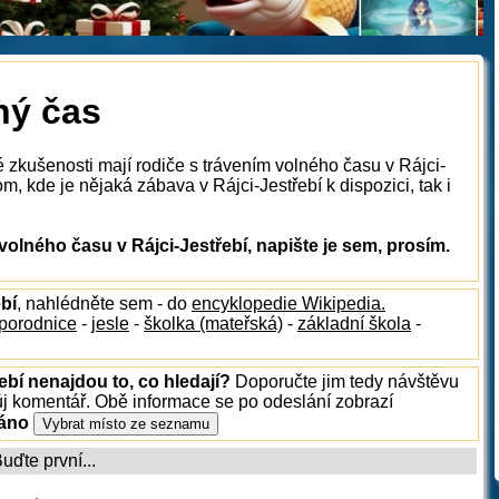
ný čas
é zkušenosti mají rodiče s trávením volného času v Rájci-
m, kde je nějaká zábava v Rájci-Jestřebí k dispozici, tak i
olného času v Rájci-Jestřebí, napište je sem, prosím.
ebí
, nahlédněte sem - do
encyklopedie Wikipedia.
porodnice
-
jesle
-
školka (mateřská)
-
základní škola
-
ebí nenajdou to, co hledají?
Doporučte jim tedy návštěvu
ůj komentář. Obě informace se po odeslání zobrazí
ráno
ďte první...