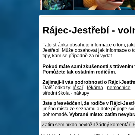
Rájec-Jestřebí - vol
Tato stránka obsahuje informace o tom, jak
Jestřebí. Může obsahovat jak informace o to
tipy, kam se případně za ní vydat.
Pokud máte sami zkušenosti s trávením v
Pomůžete tak ostatním rodičům.
Zajímají-li vás podrobnosti o Rájci-Jestř
Další odkazy:
lékař
-
lékárna
-
nemocnice
-
střední škola
-
nákupy
Jste přesvědčeni, že rodiče v Rájci-Jestř
jiného místa ze seznamu a dole připojte sv
pohromadě.
Vybrané místo:
zatím nevyb
Zatím sem nikdo nevložil žádný komentář. Bu