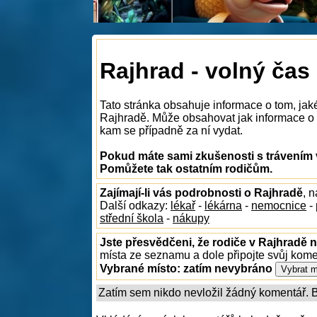
Rajhrad - volný čas
Tato stránka obsahuje informace o tom, jak
Rajhradě. Může obsahovat jak informace o to
kam se případně za ní vydat.
Pokud máte sami zkušenosti s trávením v
Pomůžete tak ostatním rodičům.
Zajímají-li vás podrobnosti o Rajhradě
, 
Další odkazy:
lékař
-
lékárna
-
nemocnice
-
střední škola
-
nákupy
Jste přesvědčeni, že rodiče v Rajhradě n
místa ze seznamu a dole připojte svůj kom
Vybrané místo:
zatím nevybráno
Zatím sem nikdo nevložil žádný komentář. Bu