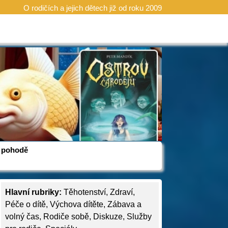
O rodičích a jejich dětech již od roku 2009
 v pohodě
Hlavní rubriky:
Těhotenství
,
Zdraví
,
Péče o dítě
,
Výchova dítěte
,
Zábava a
volný čas
,
Rodiče sobě
,
Diskuze
,
Služby