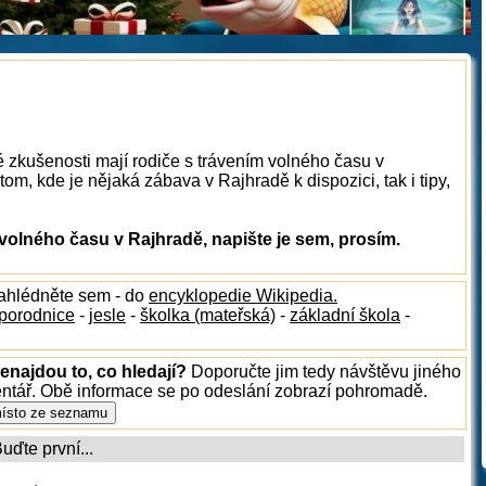
é zkušenosti mají rodiče s trávením volného času v
m, kde je nějaká zábava v Rajhradě k dispozici, tak i tipy,
olného času v Rajhradě, napište je sem, prosím.
nahlédněte sem - do
encyklopedie Wikipedia.
porodnice
-
jesle
-
školka (mateřská)
-
základní škola
-
enajdou to, co hledají?
Doporučte jim tedy návštěvu jiného
entář. Obě informace se po odeslání zobrazí pohromadě.
ďte první...