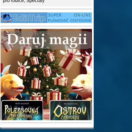
pro rodiče
,
Speciály