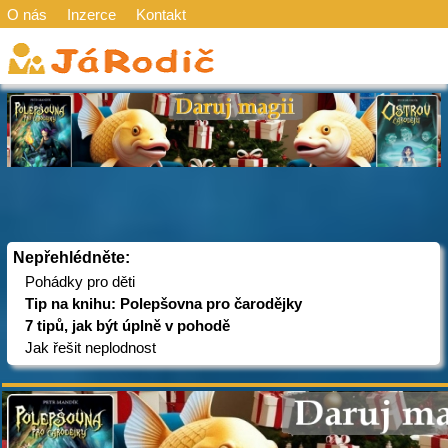
O nás
Inzerce
Kontakt
Nepřehlédněte:
Pohádky pro děti
Tip na knihu: Polepšovna pro čarodějky
7 tipů, jak být úplně v pohodě
Jak řešit neplodnost