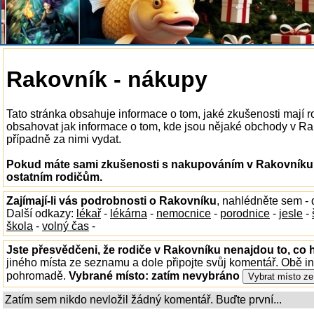
Rakovník - nákupy
Tato stránka obsahuje informace o tom, jaké zkušenosti mají
obsahovat jak informace o tom, kde jsou nějaké obchody v Rako
případně za nimi vydat.
Pokud máte sami zkušenosti s nakupováním v Rakovníku, 
ostatním rodičům.
Zajímají-li vás podrobnosti o Rakovníku
, nahlédněte sem -
Další odkazy:
lékař
-
lékárna
-
nemocnice
-
porodnice
-
jesle
-
škola
-
volný čas
-
Jste přesvědčeni, že rodiče v Rakovníku nenajdou to, co h
jiného místa ze seznamu a dole připojte svůj komentář. Obě i
pohromadě.
Vybrané místo:
zatím nevybráno
Zatím sem nikdo nevložil žádný komentář. Buďte první...