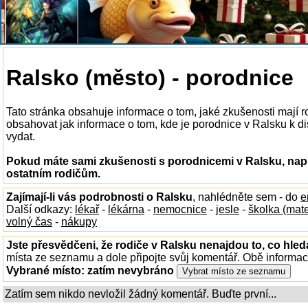
Ralsko (město) - porodnice
Tato stránka obsahuje informace o tom, jaké zkušenosti mají 
obsahovat jak informace o tom, kde je porodnice v Ralsku k disp
vydat.
Pokud máte sami zkušenosti s porodnicemi v Ralsku, napi
ostatním rodičům.
Zajímají-li vás podrobnosti o Ralsku
, nahlédněte sem - do
e
Další odkazy:
lékař
-
lékárna
-
nemocnice
-
jesle
-
školka (mat
volný čas
-
nákupy
Jste přesvědčeni, že rodiče v Ralsku nenajdou to, co hled
místa ze seznamu a dole připojte svůj komentář. Obě informa
Vybrané místo:
zatím nevybráno
Zatím sem nikdo nevložil žádný komentář. Buďte první...