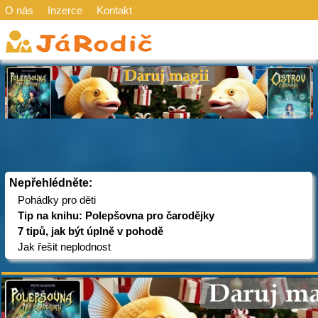
O nás
Inzerce
Kontakt
Nepřehlédněte:
Pohádky pro děti
Tip na knihu: Polepšovna pro čarodějky
7 tipů, jak být úplně v pohodě
Jak řešit neplodnost