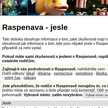
Raspenava - jesle
Tato stránka obsahuje informace o tom, jaké zkušenosti mají 
obsahovat jak informace o tom, kde jsou nějaké jesle v Raspena
případně za nimi vydat.
Pokud máte sami zkušenosti s jeslemi v Raspenavě, napiš
ostatním rodičům.
Zajímají-li vás podrobnosti o Raspenavě
, nahlédněte sem -
Další odkazy:
lékař
-
lékárna
-
nemocnice
-
porodnice
-
školka
-
volný čas
-
nákupy
Jste přesvědčeni, že rodiče v Raspenavě nenajdou to, co 
jiného místa ze seznamu a dole připojte svůj komentář. Obě i
pohromadě.
Vybrané místo:
zatím nevybráno
Jesle