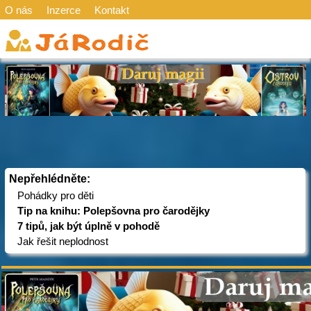
O nás
Inzerce
Kontakt
Nepřehlédněte:
Pohádky pro děti
Tip na knihu: Polepšovna pro čarodějky
7 tipů, jak být úplně v pohodě
Jak řešit neplodnost