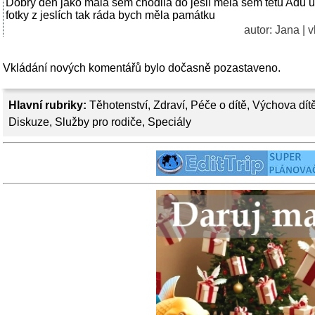
Dobrý den jako malá sem chodila do jeslí měla sem tetu Adu
fotky z jeslích tak ráda bych měla památku
autor:
Jana
| 
Vkládání nových komentářů bylo dočasně pozastaveno.
Hlavní rubriky:
Těhotenství
,
Zdraví
,
Péče o dítě
,
Výchova dít
Diskuze
,
Služby pro rodiče
,
Speciály