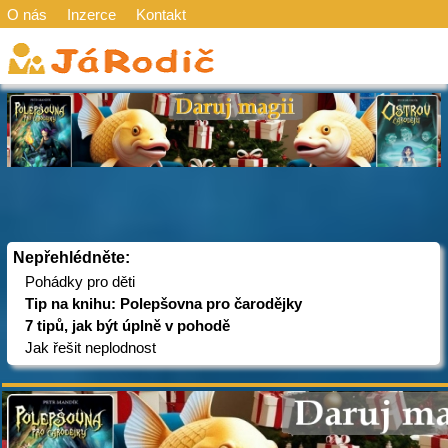
O nás
Inzerce
Kontakt
Nepřehlédněte:
Pohádky pro děti
Tip na knihu: Polepšovna pro čarodějky
7 tipů, jak být úplně v pohodě
Jak řešit neplodnost