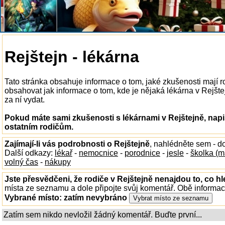
Rejštejn - lékárna
Tato stránka obsahuje informace o tom, jaké zkušenosti mají r
obsahovat jak informace o tom, kde je nějaká lékárna v Rejštejn
za ní vydat.
Pokud máte sami zkušenosti s lékárnami v Rejštejně, napi
ostatním rodičům.
Zajímají-li vás podrobnosti o Rejštejně
, nahlédněte sem - d
Další odkazy:
lékař
-
nemocnice
-
porodnice
-
jesle
-
školka (m
volný čas
-
nákupy
Jste přesvědčeni, že rodiče v Rejštejně nenajdou to, co hl
místa ze seznamu a dole připojte svůj komentář. Obě informa
Vybrané místo:
zatím nevybráno
Zatím sem nikdo nevložil žádný komentář. Buďte první...