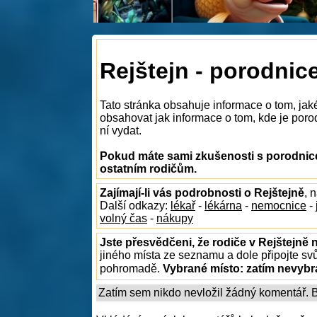
Rejštejn - porodnic
Tato stránka obsahuje informace o tom, jak
obsahovat jak informace o tom, kde je porodn
ní vydat.
Pokud máte sami zkušenosti s porodnicem
ostatním rodičům.
Zajímají-li vás podrobnosti o Rejštejně
, 
Další odkazy:
lékař
-
lékárna
-
nemocnice
-
volný čas
-
nákupy
Jste přesvědčeni, že rodiče v Rejštejně 
jiného místa ze seznamu a dole připojte sv
pohromadě.
Vybrané místo:
zatím nevyb
Zatím sem nikdo nevložil žádný komentář. Bu