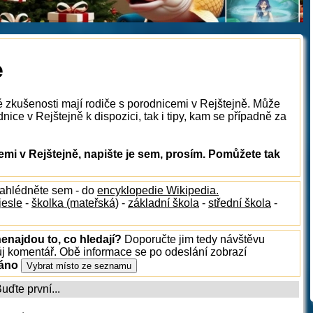
e
é zkušenosti mají rodiče s porodnicemi v Rejštejně. Může
ice v Rejštejně k dispozici, tak i tipy, kam se případně za
i v Rejštejně, napište je sem, prosím. Pomůžete tak
nahlédněte sem - do
encyklopedie Wikipedia.
jesle
-
školka (mateřská)
-
základní škola
-
střední škola
-
nenajdou to, co hledají?
Doporučte jim tedy návštěvu
ůj komentář. Obě informace se po odeslání zobrazí
ráno
ďte první...