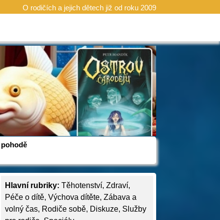
O rodičích a jejich dětech již od roku 2009
 v pohodě
Hlavní rubriky:
Těhotenství
,
Zdraví
,
Péče o dítě
,
Výchova dítěte
,
Zábava a
volný čas
,
Rodiče sobě
,
Diskuze
,
Služby