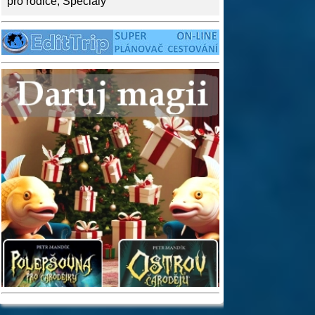
pro rodiče
,
Speciály