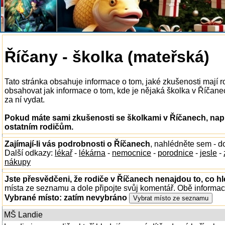
Říčany - školka (mateřská)
Tato stránka obsahuje informace o tom, jaké zkušenosti mají 
obsahovat jak informace o tom, kde je nějaká školka v Říčanech
za ní vydat.
Pokud máte sami zkušenosti se školkami v Říčanech, napi
ostatním rodičům.
Zajímají-li vás podrobnosti o Říčanech
, nahlédněte sem - 
Další odkazy:
lékař
-
lékárna
-
nemocnice
-
porodnice
-
jesle
-
nákupy
Jste přesvědčeni, že rodiče v Říčanech nenajdou to, co hl
místa ze seznamu a dole připojte svůj komentář. Obě informa
Vybrané místo:
zatím nevybráno
MŠ Landie