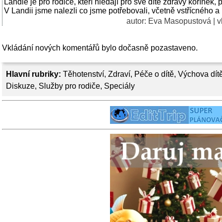
Landie je pro rodiče, kteří hledají pro své dítě zdravý kořínek, 
V Landii jsme nalezli co jsme potřebovali, včetně vstřícného a
autor: Eva Masopustová | v
Vkládání nových komentářů bylo dočasně pozastaveno.
Hlavní rubriky:
Těhotenství
,
Zdraví
,
Péče o dítě
,
Výchova dít
Diskuze
,
Služby pro rodiče
,
Speciály