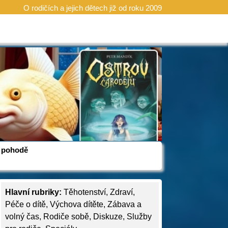
O rodičích a jejich dětech již od roku 2009
 v pohodě
Hlavní rubriky:
Těhotenství
,
Zdraví
,
Péče o dítě
,
Výchova dítěte
,
Zábava a
volný čas
,
Rodiče sobě
,
Diskuze
,
Služby