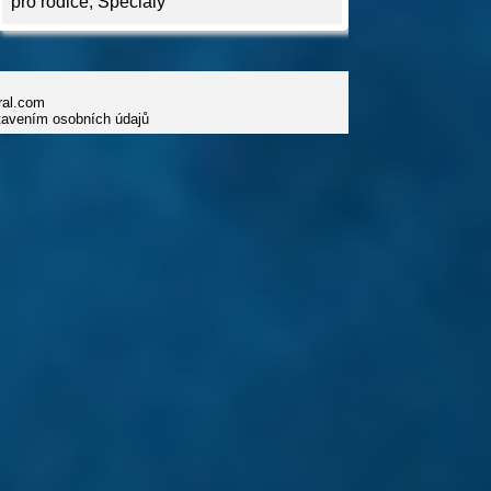
pro rodiče
,
Speciály
iral.com
tavením osobních údajů