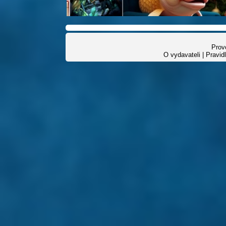
Provo
O vydavateli
|
Pravid