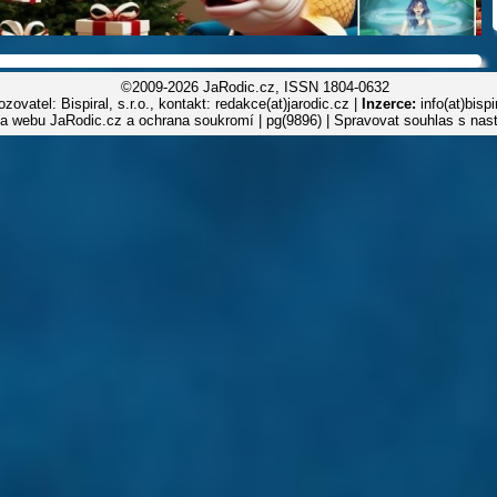
©2009-2026 JaRodic.cz, ISSN 1804-0632
zovatel: Bispiral, s.r.o., kontakt: redakce(at)jarodic.cz |
Inzerce:
info(at)bisp
la webu JaRodic.cz a ochrana soukromí
| pg(9896) |
Spravovat souhlas s nas