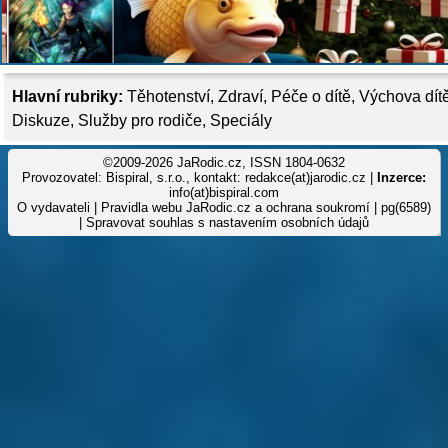
Hlavní rubriky:
Těhotenství
,
Zdraví
,
Péče o dítě
,
Výchova dít
Diskuze
,
Služby pro rodiče
,
Speciály
©2009-2026 JaRodic.cz, ISSN 1804-0632
Provozovatel: Bispiral, s.r.o., kontakt: redakce(at)jarodic.cz |
Inzerce:
info(at)bispiral.com
O vydavateli
|
Pravidla webu JaRodic.cz a ochrana soukromí
| pg(6589)
|
Spravovat souhlas s nastavením osobních údajů