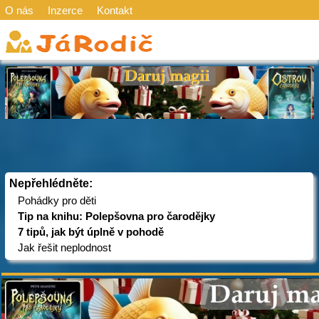
O nás
Inzerce
Kontakt
Nepřehlédněte:
Pohádky pro děti
Tip na knihu: Polepšovna pro čarodějky
7 tipů, jak být úplně v pohodě
Jak řešit neplodnost