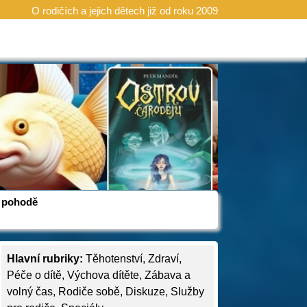
O rodičích a jejich dětech již od roku 2009
 v pohodě
Hlavní rubriky:
Těhotenství
,
Zdraví
,
Péče o dítě
,
Výchova dítěte
,
Zábava a
volný čas
,
Rodiče sobě
,
Diskuze
,
Služby