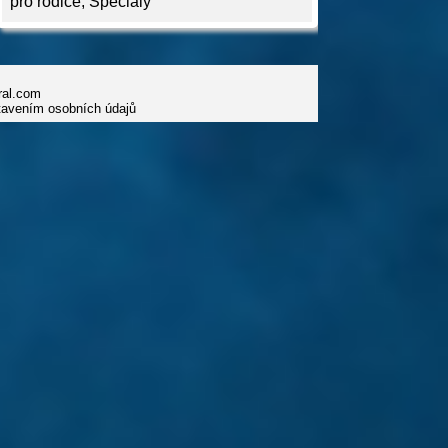
pro rodiče
,
Speciály
iral.com
tavením osobních údajů