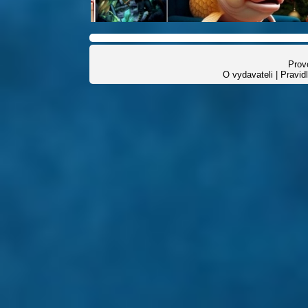
Provo
O vydavateli
|
Pravid