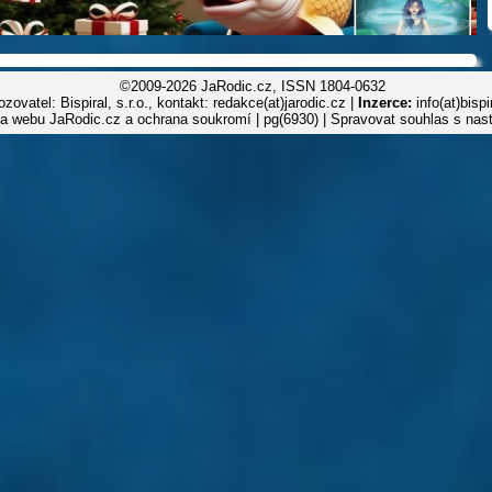
©2009-2026 JaRodic.cz, ISSN 1804-0632
zovatel: Bispiral, s.r.o., kontakt: redakce(at)jarodic.cz |
Inzerce:
info(at)bisp
la webu JaRodic.cz a ochrana soukromí
| pg(6930) |
Spravovat souhlas s nas