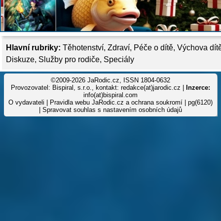
Hlavní rubriky:
Těhotenství
,
Zdraví
,
Péče o dítě
,
Výchova dít
Diskuze
,
Služby pro rodiče
,
Speciály
©2009-2026 JaRodic.cz, ISSN 1804-0632
Provozovatel: Bispiral, s.r.o., kontakt: redakce(at)jarodic.cz |
Inzerce:
info(at)bispiral.com
O vydavateli
|
Pravidla webu JaRodic.cz a ochrana soukromí
| pg(6120)
|
Spravovat souhlas s nastavením osobních údajů