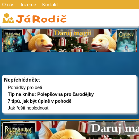
O nás
Inzerce
Kontakt
Nepřehlédněte:
Pohádky pro děti
Tip na knihu: Polepšovna pro čarodějky
7 tipů, jak být úplně v pohodě
Jak řešit neplodnost