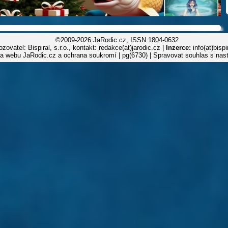
©2009-2026 JaRodic.cz, ISSN 1804-0632
zovatel: Bispiral, s.r.o., kontakt: redakce(at)jarodic.cz |
Inzerce:
info(at)bisp
la webu JaRodic.cz a ochrana soukromí
| pg(6730) |
Spravovat souhlas s nas