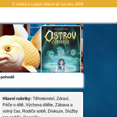
O rodičích a jejich dětech již od roku 2009
 v pohodě
Hlavní rubriky:
Těhotenství
,
Zdraví
,
Péče o dítě
,
Výchova dítěte
,
Zábava a
volný čas
,
Rodiče sobě
,
Diskuze
,
Služby