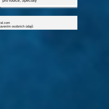
pro rodiče
,
Speciály
iral.com
tavením osobních údajů