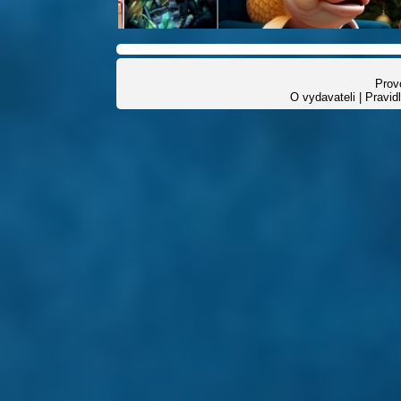
Provo
O vydavateli
|
Pravid