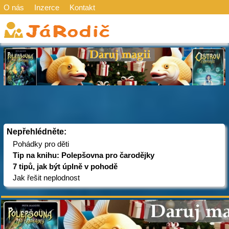
O nás
Inzerce
Kontakt
Nepřehlédněte:
Pohádky pro děti
Tip na knihu: Polepšovna pro čarodějky
7 tipů, jak být úplně v pohodě
Jak řešit neplodnost