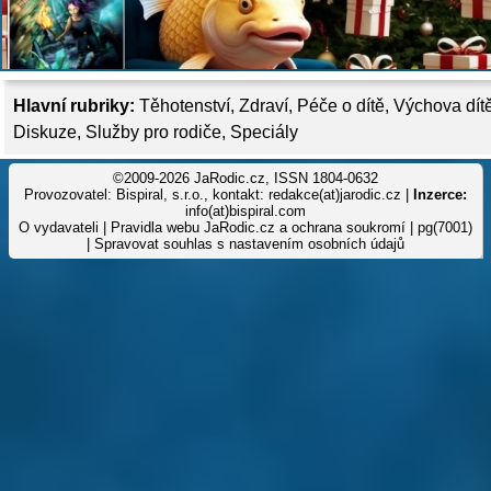
Hlavní rubriky:
Těhotenství
,
Zdraví
,
Péče o dítě
,
Výchova dít
Diskuze
,
Služby pro rodiče
,
Speciály
©2009-2026 JaRodic.cz, ISSN 1804-0632
Provozovatel: Bispiral, s.r.o., kontakt: redakce(at)jarodic.cz |
Inzerce:
info(at)bispiral.com
O vydavateli
|
Pravidla webu JaRodic.cz a ochrana soukromí
| pg(7001)
|
Spravovat souhlas s nastavením osobních údajů