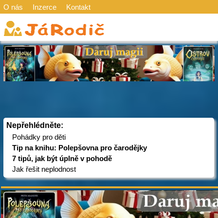
O nás
Inzerce
Kontakt
Nepřehlédněte:
Pohádky pro děti
Tip na knihu: Polepšovna pro čarodějky
7 tipů, jak být úplně v pohodě
Jak řešit neplodnost