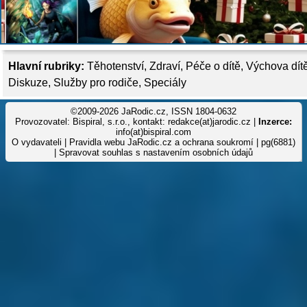
Hlavní rubriky:
Těhotenství
,
Zdraví
,
Péče o dítě
,
Výchova dít
Diskuze
,
Služby pro rodiče
,
Speciály
©2009-2026 JaRodic.cz, ISSN 1804-0632
Provozovatel: Bispiral, s.r.o., kontakt: redakce(at)jarodic.cz |
Inzerce:
info(at)bispiral.com
O vydavateli
|
Pravidla webu JaRodic.cz a ochrana soukromí
| pg(6881)
|
Spravovat souhlas s nastavením osobních údajů