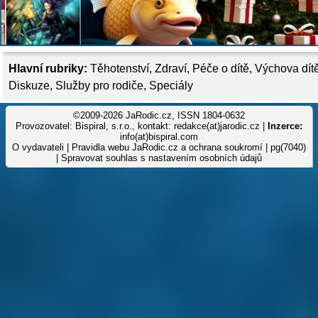
Hlavní rubriky:
Těhotenství
,
Zdraví
,
Péče o dítě
,
Výchova dít
Diskuze
,
Služby pro rodiče
,
Speciály
©2009-2026 JaRodic.cz, ISSN 1804-0632
Provozovatel: Bispiral, s.r.o., kontakt: redakce(at)jarodic.cz |
Inzerce:
info(at)bispiral.com
O vydavateli
|
Pravidla webu JaRodic.cz a ochrana soukromí
| pg(7040)
|
Spravovat souhlas s nastavením osobních údajů