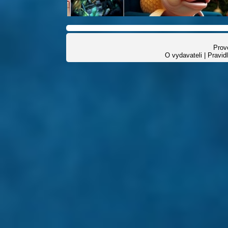
Provo
O vydavateli
|
Pravid