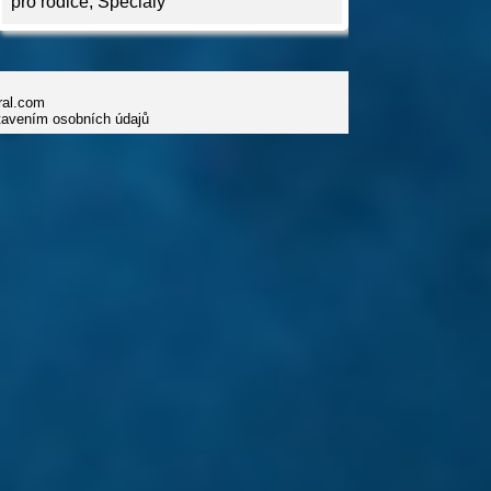
pro rodiče
,
Speciály
iral.com
tavením osobních údajů