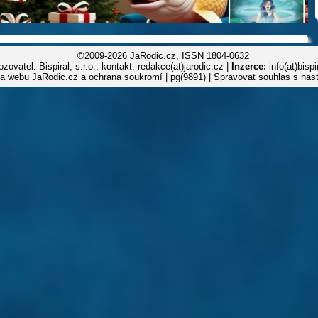
©2009-2026 JaRodic.cz, ISSN 1804-0632
zovatel: Bispiral, s.r.o., kontakt: redakce(at)jarodic.cz |
Inzerce:
info(at)bisp
la webu JaRodic.cz a ochrana soukromí
| pg(9891) |
Spravovat souhlas s nas