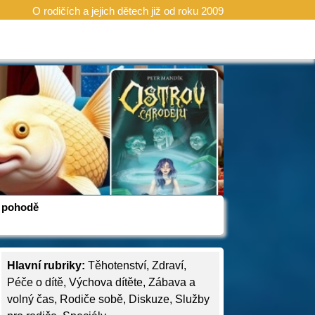
O rodičích a jejich dětech již od roku 2009
 v pohodě
Hlavní rubriky:
Těhotenství
,
Zdraví
,
Péče o dítě
,
Výchova dítěte
,
Zábava a
volný čas
,
Rodiče sobě
,
Diskuze
,
Služby