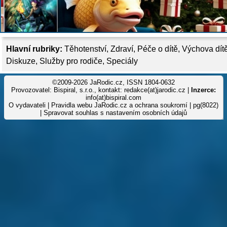
Hlavní rubriky:
Těhotenství
,
Zdraví
,
Péče o dítě
,
Výchova dít
Diskuze
,
Služby pro rodiče
,
Speciály
©2009-2026 JaRodic.cz, ISSN 1804-0632
Provozovatel: Bispiral, s.r.o., kontakt: redakce(at)jarodic.cz |
Inzerce:
info(at)bispiral.com
O vydavateli
|
Pravidla webu JaRodic.cz a ochrana soukromí
| pg(8022)
|
Spravovat souhlas s nastavením osobních údajů