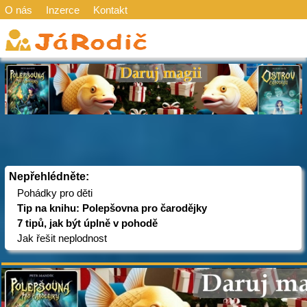
O nás
Inzerce
Kontakt
Nepřehlédněte:
Pohádky pro děti
Tip na knihu: Polepšovna pro čarodějky
7 tipů, jak být úplně v pohodě
Jak řešit neplodnost