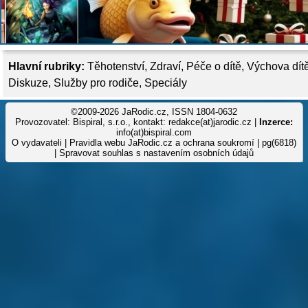
Hlavní rubriky:
Těhotenství
,
Zdraví
,
Péče o dítě
,
Výchova dít
Diskuze
,
Služby pro rodiče
,
Speciály
©2009-2026 JaRodic.cz, ISSN 1804-0632
Provozovatel: Bispiral, s.r.o., kontakt: redakce(at)jarodic.cz |
Inzerce:
info(at)bispiral.com
O vydavateli
|
Pravidla webu JaRodic.cz a ochrana soukromí
| pg(6818)
|
Spravovat souhlas s nastavením osobních údajů