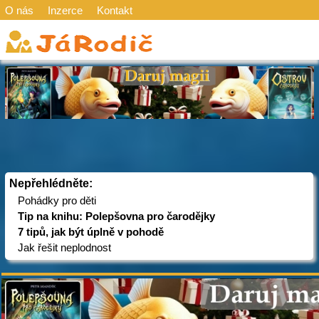
O nás
Inzerce
Kontakt
Nepřehlédněte:
Pohádky pro děti
Tip na knihu: Polepšovna pro čarodějky
7 tipů, jak být úplně v pohodě
Jak řešit neplodnost